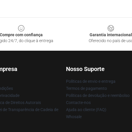
Compre com confiança
Garantia internacional
gido 24/7, do clique à entrega
Oferecido no país de us
mpresa
Nosso Suporte
Políticas de envio e entrega
ndições
Termos de pagamento
privacidade
Políticas de devolução e reembolso
ca de Direitos Autorais
Contacte-nos
i de Transparência de Cadeia de
Ajuda ao cliente (FAQ)
Whosale