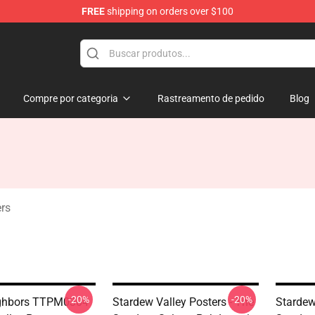
FREE
shipping on orders over $100
ndise Shop
Compre por categoria
Rastreamento de pedido
Blog
ers
-20%
-20%
ghbors TTPM0304
Stardew Valley Posters - The
Stardew