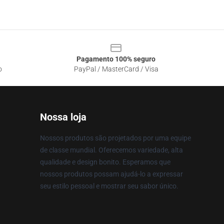
Pagamento 100% seguro
o
PayPal / MasterCard / Visa
Nossa loja
Nossos produtos são projetados por uma equipe
de classe mundial. Oferecemos variedade, alta
qualidade e design bonito. Esperamos que
nossos produtos possam ajudá-lo a expressar
seu estilo pessoal e mostrar seu sabor único.