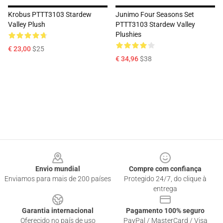
Krobus PTTT3103 Stardew
Junimo Four Seasons Set
Valley Plush
PTTT3103 Stardew Valley
Plushies
€ 23,00
$25
€ 34,96
$38
Footer
Envio mundial
Compre com confiança
Enviamos para mais de 200 países
Protegido 24/7, do clique à
entrega
Garantia internacional
Pagamento 100% seguro
Oferecido no país de uso
PayPal / MasterCard / Visa