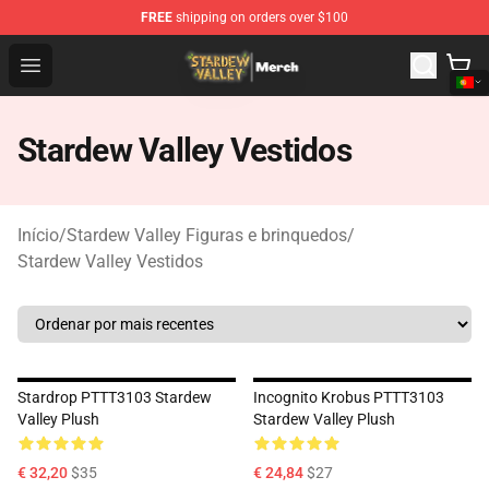
FREE
shipping on orders over $100
Stardew Valley Store - Official Stardew Valley Merchand
Open menu
Stardew Valley Vestidos
Início
/
Stardew Valley Figuras e brinquedos
/
Stardew Valley Vestidos
Stardrop PTTT3103 Stardew
Incognito Krobus PTTT3103
Valley Plush
Stardew Valley Plush
€ 32,20
$35
€ 24,84
$27