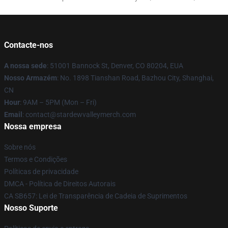
Contacte-nos
A nossa sede
: 51001 Bannock St, Denver, CO 80204, EUA
Nosso Armazém
: No. 1898 Tianshan Road, Bazhou City, Shanghai,
CN
Hour
: 9AM – 5PM (Mon – Fri)
Email
: contact@stardewvalleymerch.com
Nossa empresa
Sobre nós
Termos e Condições
Políticas de privacidade
DMCA - Política de Direitos Autorais
CA SB657: Lei de Transparência de Cadeia de Suprimentos
Nosso Suporte