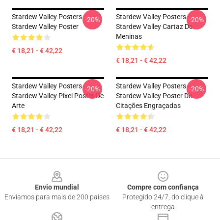
Stardew Valley Posters -
Stardew Valley Posters -
-20%
-20%
Stardew Valley Poster
Stardew Valley Cartaz De
Meninas
€ 18,21 - € 42,22
€ 18,21 - € 42,22
Stardew Valley Posters -
Stardew Valley Posters -
-20%
-20%
Stardew Valley Pixel Poster De
Stardew Valley Poster De
Arte
Citações Engraçadas
€ 18,21 - € 42,22
€ 18,21 - € 42,22
Footer
Envio mundial
Compre com confiança
Enviamos para mais de 200 países
Protegido 24/7, do clique à
entrega