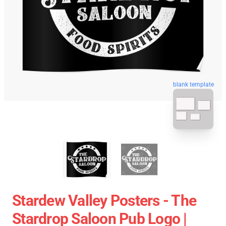
blank template
Stardew Valley Posters - The
Stardrop Saloon Pub Logo |