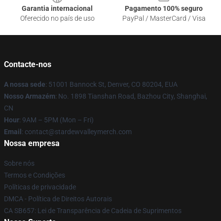
Garantia internacional
Pagamento 100% seguro
Oferecido no país de uso
PayPal / MasterCard / Visa
Contacte-nos
A nossa sede
: 51001 Bannock St, Denver, CO 80204, EUA
Nosso Armazém
: No. 1898 Tianshan Road, Bazhou City, Shanghai,
CN
Hour
: 9AM – 5PM (Mon – Fri)
Email
: contact@stardewvalleymerch.com
Nossa empresa
Sobre nós
Termos e Condições
Políticas de privacidade
DMCA - Política de Direitos Autorais
CA SB657: Lei de Transparência de Cadeia de Suprimentos