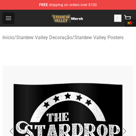
FREE
shipping on orders over $100
Stardew Valley Store - Official Stardew Valley Merchand
Open menu
Início
/
Stardew Valley Decoração
/
Stardew Valley Posters