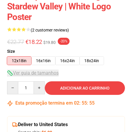
Stardew Valley | White Logo
Poster
(2 customer reviews)
€22.77
€18.22
-20%
$19.80
Size
12x18in
16x16in
16x24in
18x24in
Ver guia de tamanhos
Quantity
ADICIONAR AO CARRINHO
Esta promoção termina em
02
:
55
:
54
Deliver to United States