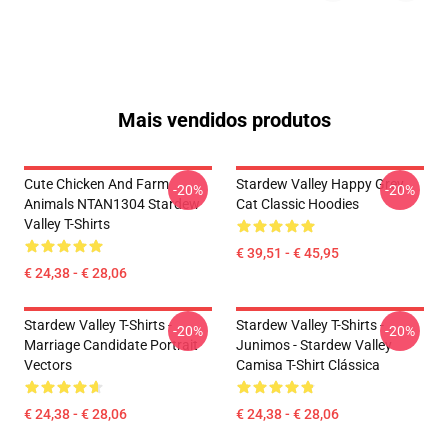
Mais vendidos produtos
Cute Chicken And Farm
Stardew Valley Happy Grey
-20%
-20%
Animals NTAN1304 Stardew
Cat Classic Hoodies
Valley T-Shirts
€ 39,51 - € 45,95
€ 24,38 - € 28,06
Stardew Valley T-Shirts -
Stardew Valley T-Shirts -
-20%
-20%
Marriage Candidate Portrait
Junimos - Stardew Valley
Vectors
Camisa T-Shirt Clássica
€ 24,38 - € 28,06
€ 24,38 - € 28,06