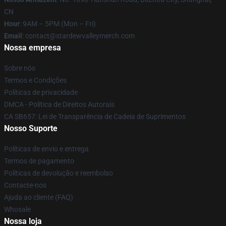
CN
Hour
: 9AM – 5PM (Mon – Fri)
Email
: contact@stardewvalleymerch.com
Nossa empresa
Sobre nós
Termos e Condições
Políticas de privacidade
DMCA - Política de Direitos Autorais
CA SB657: Lei de Transparência de Cadeia de Suprimentos
Nosso Suporte
Políticas de envio e entrega
Termos de pagamento
Políticas de devolução e reembolso
Contacte-nos
Ajuda ao cliente (FAQ)
Whosale
Nossa loja