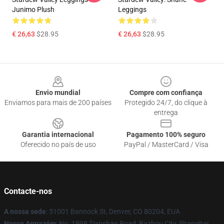
Junimo Plush
Leggings
€ 26,63
$28.95
€ 26,63
$28.95
Footer
Envio mundial
Compre com confiança
Enviamos para mais de 200 países
Protegido 24/7, do clique à
entrega
Garantia internacional
Pagamento 100% seguro
Oferecido no país de uso
PayPal / MasterCard / Visa
Contacte-nos
A nossa sede
: 51001 Bannock St, Denver, CO 80204, EUA
Nosso Armazém
: No. 1898 Tianshan Road, Bazhou City, Shanghai,