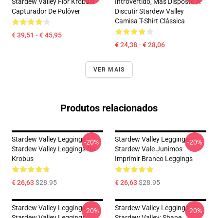
Stardew Valley Flor Krobus!
Introvertido, Mas Disposto A
Capturador De Pulôver
Discutir Stardew Valley
Camisa T-Shirt Clássica
€ 39,51 - € 45,95
€ 24,38 - € 28,06
VER MAIS
Produtos relacionados
Stardew Valley Leggings -
Stardew Valley Leggings -
-20%
-20%
Stardew Valley Leggings De
Stardew Vale Junimos
Krobus
Imprimir Branco Leggings
€ 26,63
$28.95
€ 26,63
$28.95
Stardew Valley Leggings -
Stardew Valley Leggings -
-20%
-20%
Stardew Valley Leggings
Stardew Valley: Shane