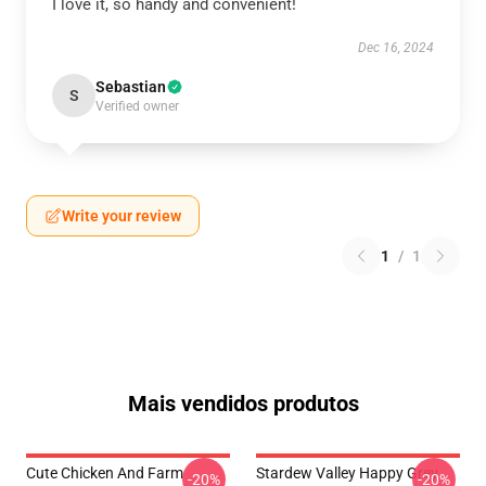
I love it, so handy and convenient!
Dec 16, 2024
Sebastian
S
Verified owner
Write your review
1
/
1
Mais vendidos produtos
Cute Chicken And Farm
Stardew Valley Happy Grey
-20%
-20%