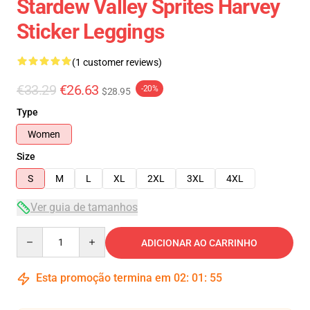
Stardew Valley Sprites Harvey
Sticker Leggings
(1 customer reviews)
€33.29
€26.63
-20%
$28.95
Type
Women
Size
S
M
L
XL
2XL
3XL
4XL
Ver guia de tamanhos
Quantity
ADICIONAR AO CARRINHO
Esta promoção termina em
02
:
01
:
54