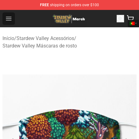
FREE
shipping on orders over $100
Stardew Valley Store - Official Stardew Valley Merchand
Open menu
Início
/
Stardew Valley Acessórios
/
Stardew Valley Máscaras de rosto