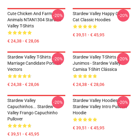
Cute Chicken And Farm
Stardew Valley Happy Grey
-20%
-20%
Animals NTAN1304 Stardew
Cat Classic Hoodies
Valley T-Shirts
€ 39,51 - € 45,95
€ 24,38 - € 28,06
Stardew Valley T-Shirts -
Stardew Valley T-Shirts -
-20%
-20%
Marriage Candidate Portrait
Junimos - Stardew Valley
Vectors
Camisa T-Shirt Clássica
€ 24,38 - € 28,06
€ 24,38 - € 28,06
Stardew Valley
Stardew Valley Hoodies -
-20%
-20%
Capuchinhos... Stardew
Stardew Valley Intro Pullover
Valley Frango Capuchinho
Hoodie
Pullover
€ 39,51 - € 45,95
€ 39,51 - € 45,95