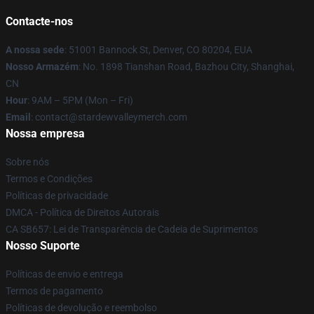
Contacte-nos
A nossa sede
: 51001 Bannock St, Denver, CO 80204, EUA
Nosso Armazém
: No. 1898 Tianshan Road, Bazhou City, Shanghai,
CN
Hour
: 9AM – 5PM (Mon – Fri)
Email
: contact@stardewvalleymerch.com
Nossa empresa
Sobre nós
Termos e Condições
Políticas de privacidade
DMCA - Política de Direitos Autorais
CA SB657: Lei de Transparência de Cadeia de Suprimentos
Nosso Suporte
Políticas de envio e entrega
Termos de pagamento
Políticas de devolução e reembolso