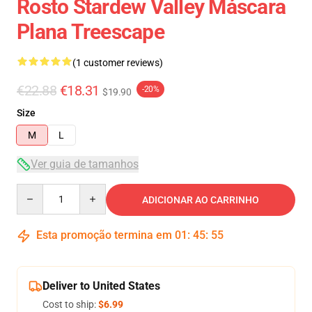
Rosto Stardew Valley Máscara
Plana Treescape
(1 customer reviews)
€22.88
€18.31
-20%
$19.90
Size
M
L
Ver guia de tamanhos
Quantity
ADICIONAR AO CARRINHO
Esta promoção termina em
01
:
45
:
54
Deliver to United States
Cost to ship:
$6.99