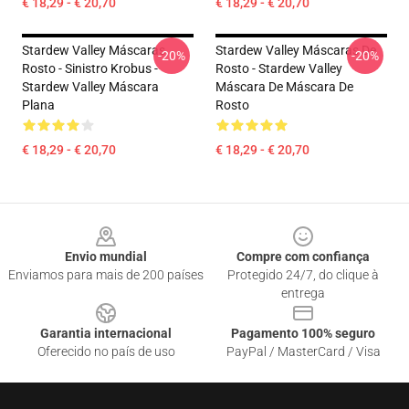
€ 18,29 - € 20,70
€ 18,29 - € 20,70
Stardew Valley Máscaras
Stardew Valley Máscaras De
-20%
-20%
Rosto - Sinistro Krobus -
Rosto - Stardew Valley
Stardew Valley Máscara
Máscara De Máscara De
Plana
Rosto
€ 18,29 - € 20,70
€ 18,29 - € 20,70
Footer
Envio mundial
Compre com confiança
Enviamos para mais de 200 países
Protegido 24/7, do clique à
entrega
Garantia internacional
Pagamento 100% seguro
Oferecido no país de uso
PayPal / MasterCard / Visa