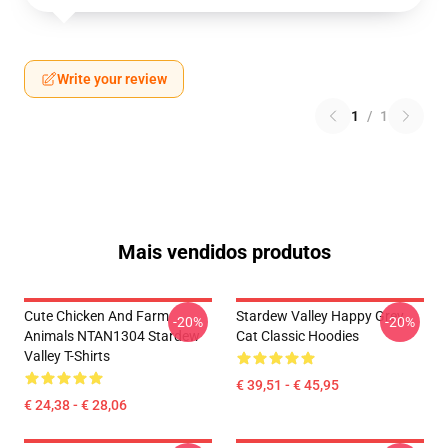
Write your review
1
/
1
Mais vendidos produtos
Cute Chicken And Farm
Stardew Valley Happy Grey
-20%
-20%
Animals NTAN1304 Stardew
Cat Classic Hoodies
Valley T-Shirts
€ 39,51 - € 45,95
€ 24,38 - € 28,06