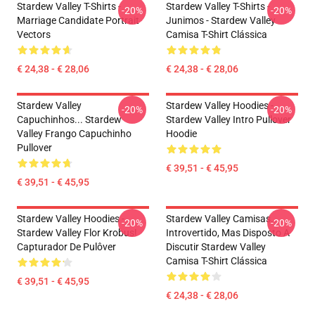
Stardew Valley T-Shirts -
Stardew Valley T-Shirts -
-20%
-20%
Marriage Candidate Portrait
Junimos - Stardew Valley
Vectors
Camisa T-Shirt Clássica
€ 24,38 - € 28,06
€ 24,38 - € 28,06
Stardew Valley
Stardew Valley Hoodies -
-20%
-20%
Capuchinhos... Stardew
Stardew Valley Intro Pullover
Valley Frango Capuchinho
Hoodie
Pullover
€ 39,51 - € 45,95
€ 39,51 - € 45,95
Stardew Valley Hoodies -
Stardew Valley Camisas...
-20%
-20%
Stardew Valley Flor Krobus!
Introvertido, Mas Disposto A
Capturador De Pulôver
Discutir Stardew Valley
Camisa T-Shirt Clássica
€ 39,51 - € 45,95
€ 24,38 - € 28,06