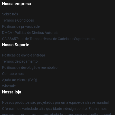
Nossa empresa
Sobre nós
Termos e Condições
Políticas de privacidade
DMCA - Política de Direitos Autorais
CA SB657: Lei de Transparência de Cadeia de Suprimentos
Nosso Suporte
Políticas de envio e entrega
Termos de pagamento
Políticas de devolução e reembolso
Contacte-nos
Ajuda ao cliente (FAQ)
Whosale
Nossa loja
Nossos produtos são projetados por uma equipe de classe mundial.
Oferecemos variedade, alta qualidade e design bonito. Esperamos
que nossos produtos possam ajudá-lo a expressar seu estilo pessoal