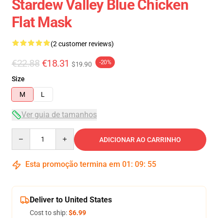
Stardew Valley Blue Chicken
Flat Mask
(2 customer reviews)
€22.88
€18.31
-20%
$19.90
Size
M
L
Ver guia de tamanhos
Quantity
ADICIONAR AO CARRINHO
Esta promoção termina em
01
:
09
:
54
Deliver to United States
Cost to ship:
$6.99