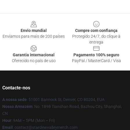
Footer
Envio mundial
Compre com confiança
Enviamos para mais de 200 países
Protegido 24/7, do clique à
entrega
Garantia internacional
Pagamento 100% seguro
Oferecido no país de uso
PayPal / MasterCard / Visa
Contacte-nos
A nossa sede
: 51001 Bannock St, Denver, CO 80204, EUA
Nosso Armazém
: No. 1898 Tianshan Road, Bazhou City, Shanghai,
CN
Hour
: 9AM – 5PM (Mon – Fri)
Email
: contact@stardewvalleymerch.com