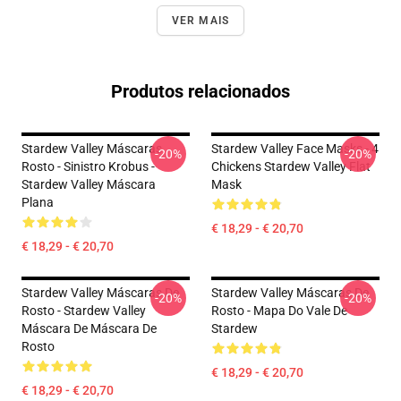
VER MAIS
Produtos relacionados
Stardew Valley Máscaras
Stardew Valley Face Masks - 4
-20%
-20%
Rosto - Sinistro Krobus -
Chickens Stardew Valley Flat
Stardew Valley Máscara
Mask
Plana
€ 18,29 - € 20,70
€ 18,29 - € 20,70
Stardew Valley Máscaras De
Stardew Valley Máscaras De
-20%
-20%
Rosto - Stardew Valley
Rosto - Mapa Do Vale De
Máscara De Máscara De
Stardew
Rosto
€ 18,29 - € 20,70
€ 18,29 - € 20,70