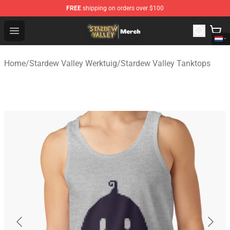
FREE
shipping on orders over $100
Stardew Valley Store - Official Stardew Valley Merchand
Open menu
Home
/
Stardew Valley Werktuig
/
Stardew Valley Tanktops