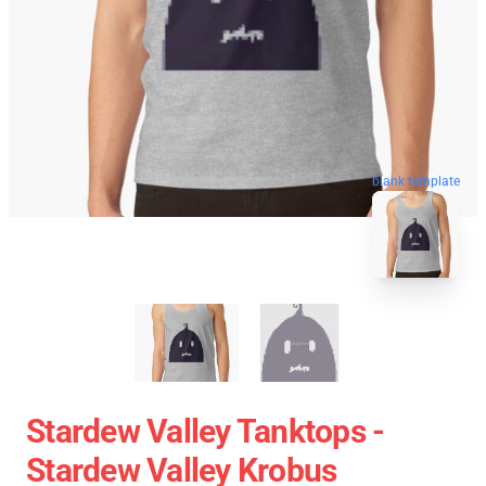
blank template
Stardew Valley Tanktops -
Stardew Valley Krobus