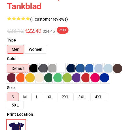
Tankblad
(1 customer reviews)
€28.12
€22.49
-20%
$24.45
Type
Men
Women
Color
Default
Size
S
M
L
XL
2XL
3XL
4XL
5XL
Print Location