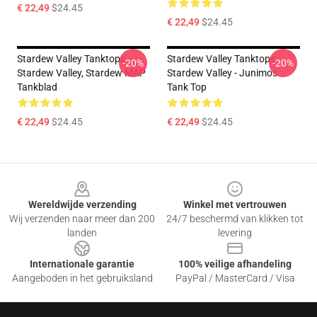
€ 22,49
$24.45
€ 22,49
$24.45
Stardew Valley Tanktops -
Stardew Valley Tanktops -
-20%
-20%
Stardew Valley, Stardew MAP
Stardew Valley - Junimos
Tankblad
Tank Top
€ 22,49
$24.45
€ 22,49
$24.45
Footer
Wereldwijde verzending
Winkel met vertrouwen
Wij verzenden naar meer dan 200
24/7 beschermd van klikken tot
landen
levering
Internationale garantie
100% veilige afhandeling
Aangeboden in het gebruiksland
PayPal / MasterCard / Visa