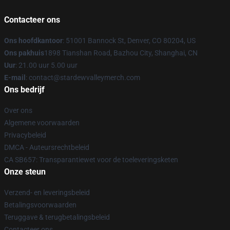
Contacteer ons
Ons hoofdkantoor
: 51001 Bannock St, Denver, CO 80204, US
Ons pakhuis
1898 Tianshan Road, Bazhou City, Shanghai, CN
Uur
: 21.00 uur 5.00 uur
E-mail
: contact@stardewvalleymerch.com
Ons bedrijf
Over ons
Algemene voorwaarden
Privacybeleid
DMCA - Auteursrechtbeleid
CA SB657: Transparantiewet voor de toeleveringsketen
Onze steun
Verzend- en leveringsbeleid
Betalingsvoorwaarden
Teruggave & terugbetalingsbeleid
Contacteer ons