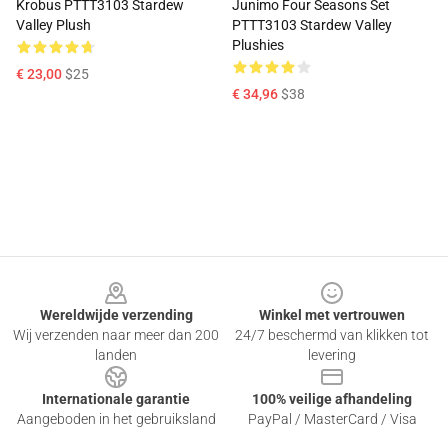
Krobus PTTT3103 Stardew
Junimo Four Seasons Set
Valley Plush
PTTT3103 Stardew Valley
Plushies
€ 23,00
$25
€ 34,96
$38
Footer
Wereldwijde verzending
Winkel met vertrouwen
Wij verzenden naar meer dan 200
24/7 beschermd van klikken tot
landen
levering
Internationale garantie
100% veilige afhandeling
Aangeboden in het gebruiksland
PayPal / MasterCard / Visa