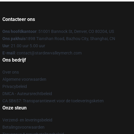
Contacteer ons
Ons hoofdkantoor
: 51001 Bannock St, Denver, CO 80204, US
Ons pakhuis
1898 Tianshan Road, Bazhou City, Shanghai, CN
Uur
: 21.00 uur 5.00 uur
E-mail
: contact@stardewvalleymerch.com
Ons bedrijf
Over ons
Algemene voorwaarden
Privacybeleid
DMCA - Auteursrechtbeleid
CA SB657: Transparantiewet voor de toeleveringsketen
Onze steun
Verzend- en leveringsbeleid
Betalingsvoorwaarden