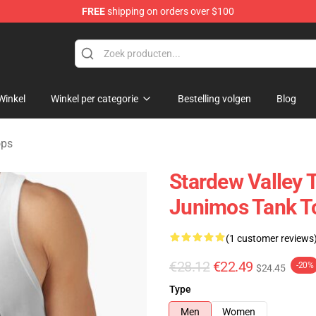
FREE
shipping on orders over $100
ndise Shop
Winkel
Winkel per categorie
Bestelling volgen
Blog
ops
Stardew Valley T
Junimos Tank T
(1 customer reviews
€28.12
€22.49
-20%
$24.45
Type
Men
Women