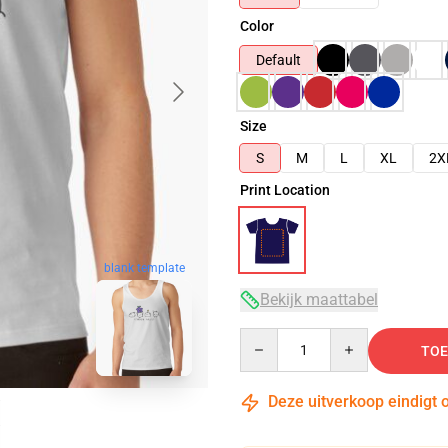
Color
Default
Size
S
M
L
XL
2X
Print Location
blank template
Bekijk maattabel
Quantity
TOE
Deze uitverkoop eindigt 