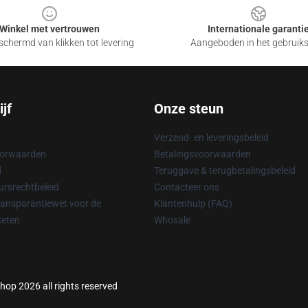
Winkel met vertrouwen
Internationale garanti
chermd van klikken tot levering
Aangeboden in het gebruik
jf
Onze steun
Verzend- en leveringsbeleid
oorwaarden
Betalingsvoorwaarden
d
Teruggave & terugbetalingsbeleid
rsrechtbeleid
Contacteer ons
ransparantiewet voor de
Klantenhulp (FAQ)
keten
Whosale
hop 2026 all rights reserved