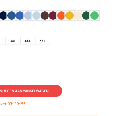
L
3XL
4XL
5XL
VOEGEN AAN WINKELWAGEN
over
03
:
39
:
54