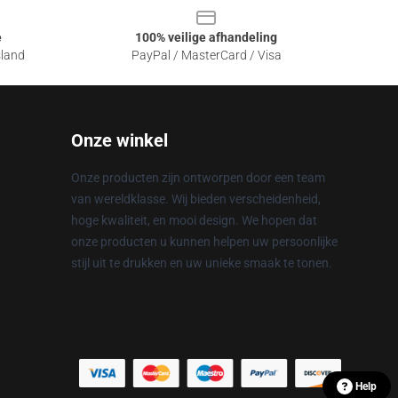
e
100% veilige afhandeling
sland
PayPal / MasterCard / Visa
Onze winkel
Onze producten zijn ontworpen door een team
van wereldklasse. Wij bieden verscheidenheid,
hoge kwaliteit, en mooi design. We hopen dat
onze producten u kunnen helpen uw persoonlijke
stijl uit te drukken en uw unieke smaak te tonen.
Help