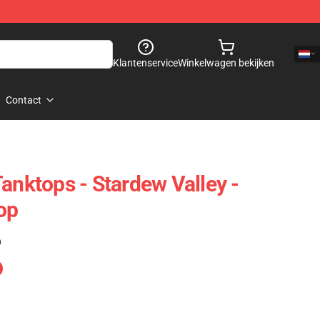
Klantenservice
Winkelwagen bekijken
Contact
anktops - Stardew Valley -
op
)