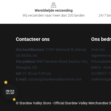
Wereldwijde verzending
Wij verzenden naar meer dan 200 landen
24/7 bes
Contacteer ons
Ons bedri
Ons hoofdkantoor
: 51001 Bannock St, Denver,
Over ons
CO 80204, US
Algemene v
Ons pakhuis
1898 Tianshan Road, Bazhou City,
Privacybelei
Shanghai, CN
DMCA - Auteu
Uur
: 21.00 uur 5.00 uur
CA SB657: T
E-mail
: contact@stardewvalleymerch.com
toeleverings
UNLOCK
10% OFF
© Stardew Valley Store - Official Stardew Valley Merchandise S