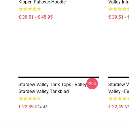
Kippen Pullover Hoodie
Valley Int
€ 39,51 - € 45,95
€ 39,51 - 
-20%
Stardew Valley Tank Tops - Valley Girl
Stardew V
Stardew Valley Tankblad
Valley - 
€ 22,49
€ 22,49
$24.45
$2
Footer