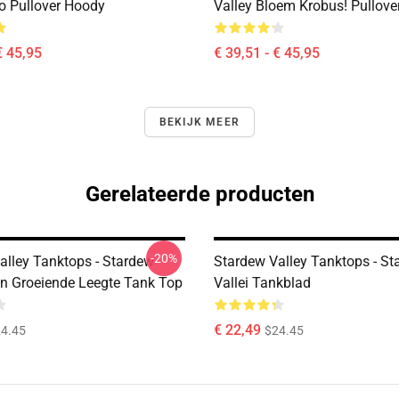
ro Pullover Hoody
Valley Bloem Krobus! Pullove
€ 45,95
€ 39,51 - € 45,95
BEKIJK MEER
Gerelateerde producten
-20%
alley Tanktops - Stardew
Stardew Valley Tanktops - St
Een Groeiende Leegte Tank Top
Vallei Tankblad
€ 22,49
4.45
$24.45