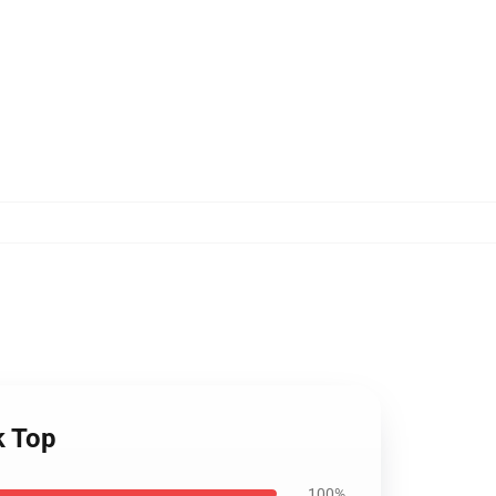
k Top
100%