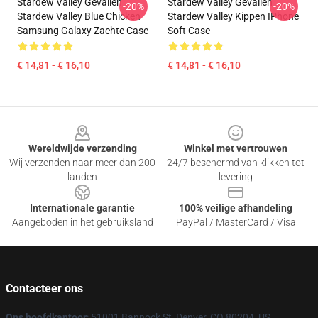
Stardew Valley Gevallen
Stardew Valley Gevallen
-20%
-20%
Stardew Valley Blue Chicken
Stardew Valley Kippen IPhone
Samsung Galaxy Zachte Case
Soft Case
€ 14,81 - € 16,10
€ 14,81 - € 16,10
Footer
Wereldwijde verzending
Winkel met vertrouwen
Wij verzenden naar meer dan 200
24/7 beschermd van klikken tot
landen
levering
Internationale garantie
100% veilige afhandeling
Aangeboden in het gebruiksland
PayPal / MasterCard / Visa
Contacteer ons
Ons hoofdkantoor
: 51001 Bannock St, Denver, CO 80204, US