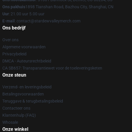
Ons pakhuis
1898 Tianshan Road, Bazhou City, Shanghai, CN
Uur
: 21.00 uur 5.00 uur
E-mail
: contact@stardewvalleymerch.com
Ons bedrijf
Over ons
Algemene voorwaarden
Privacybeleid
DMCA - Auteursrechtbeleid
CA SB657: Transparantiewet voor de toeleveringsketen
Onze steun
Verzend- en leveringsbeleid
Betalingsvoorwaarden
Teruggave & terugbetalingsbeleid
Contacteer ons
Klantenhulp (FAQ)
Whosale
Onze winkel