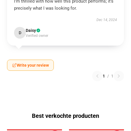
I'm thrilled with how well this product performs; it’s
precisely what I was looking for.
Dec 14, 2024
Daisy
D
Verified owner
Write your review
1
/
1
Best verkochte producten