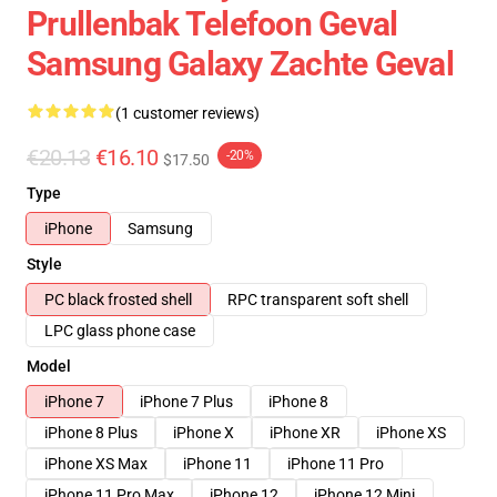
Prullenbak Telefoon Geval
Samsung Galaxy Zachte Geval
(1 customer reviews)
€20.13
€16.10
-20%
$17.50
Type
iPhone
Samsung
Style
PC black frosted shell
RPC transparent soft shell
LPC glass phone case
Model
iPhone 7
iPhone 7 Plus
iPhone 8
iPhone 8 Plus
iPhone X
iPhone XR
iPhone XS
iPhone XS Max
iPhone 11
iPhone 11 Pro
iPhone 11 Pro Max
iPhone 12
iPhone 12 Mini