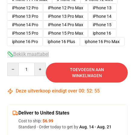
iPhone 12 Pro
iPhone 12 Pro Max
iPhone 13
iPhone 13 Pro
iPhone 13 Pro Max
iPhone 14
iPhone 14 Pro
iPhone 14 Pro Max
iPhone 15
iPhone 15 Pro
iPhone 15 Pro Max
iphone 16
iphone 16 Pro
iphone 16 Plus
iphone 16 Pro Max
Bekijk maattabel
Quantity
TOEVOEGEN AAN
WINKELWAGEN
Deze uitverkoop eindigt over
00
:
52
:
54
Deliver to United States
Cost to ship:
$6.99
Standard - Order today to get by
Aug. 14 - Aug. 21