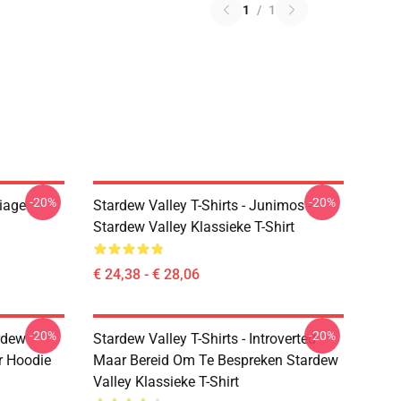
1
/
1
-20%
-20%
riage
Stardew Valley T-Shirts - Junimos -
Stardew Valley Klassieke T-Shirt
€ 24,38 - € 28,06
-20%
-20%
rdew
Stardew Valley T-Shirts - Introverted
r Hoodie
Maar Bereid Om Te Bespreken Stardew
Valley Klassieke T-Shirt