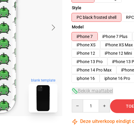
Style
PC black frosted shell
RPC 
Model
iPhone 7
iPhone 7 Plus
iPhone XS
iPhone XS Max
iPhone 12
iPhone 12 Mini
iPhone 13 Pro
iPhone 13 
iPhone 14 Pro Max
iPhone
iphone 16
iphone 16 Pro
blank template
Bekijk maattabel
Quantity
TOE
Deze uitverkoop eindigt 