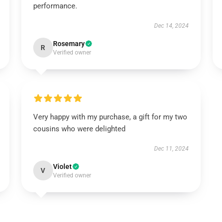
performance.
Dec 14, 2024
Rosemary
R
Verified owner
Very happy with my purchase, a gift for my two
cousins who were delighted
Dec 11, 2024
Violet
V
Verified owner