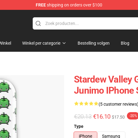
FREE
shipping on orders over $100
ndise Shop
Winkel
Winkel per categorie
Bestelling volgen
Blog
Stardew Valley 
Junimo IPhone 
(5 customer reviews
€20.13
€16.10
-20%
$17.50
Type
iPhone
Samsung