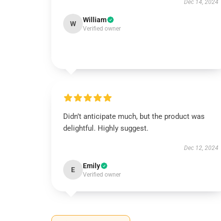
Dec 14, 2024
William
W
Verified owner
Didn’t anticipate much, but the product was
delightful. Highly suggest.
Dec 12, 2024
Emily
E
Verified owner