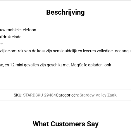
Beschrijving
n uw mobiele telefoon
afdruk einde
er
l de omtrek van de kast zijn semi duidelijk en leveren volledige toegang 
x, en 12 mini gevallen zijn geschikt met MagSafe opladen, ook
SKU
:
STARDSKU-29484
Categorieën
:
Stardew Valley Zaak
,
What Customers Say