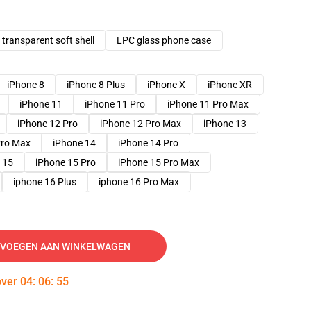
transparent soft shell
LPC glass phone case
iPhone 8
iPhone 8 Plus
iPhone X
iPhone XR
iPhone 11
iPhone 11 Pro
iPhone 11 Pro Max
iPhone 12 Pro
iPhone 12 Pro Max
iPhone 13
Pro Max
iPhone 14
iPhone 14 Pro
 15
iPhone 15 Pro
iPhone 15 Pro Max
iphone 16 Plus
iphone 16 Pro Max
VOEGEN AAN WINKELWAGEN
over
04
:
06
:
54