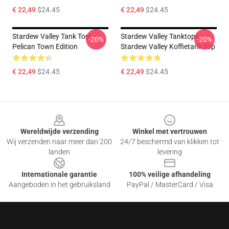
€ 22,49
$24.45
€ 22,49
$24.45
Stardew Valley Tank Tops -
Stardew Valley Tanktops -
-20%
-20%
Pelican Town Edition
Stardew Valley Koffietank Top
€ 22,49
$24.45
€ 22,49
$24.45
Footer
Wereldwijde verzending
Winkel met vertrouwen
Wij verzenden naar meer dan 200
24/7 beschermd van klikken tot
landen
levering
Internationale garantie
100% veilige afhandeling
Aangeboden in het gebruiksland
PayPal / MasterCard / Visa