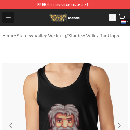
FREE
shipping on orders over $100
Stardew Valley Store - Official Stardew Valley Merchand
Open menu
Home
/
Stardew Valley Werktuig
/
Stardew Valley Tanktops