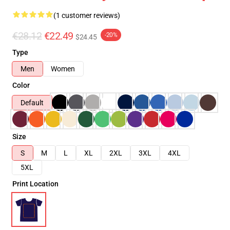
(1 customer reviews)
€28.12
€22.49
-20%
$24.45
Type
Men
Women
Color
Default
Size
S
M
L
XL
2XL
3XL
4XL
5XL
Print Location