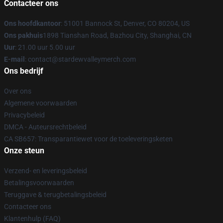
Contacteer ons
Ons hoofdkantoor
: 51001 Bannock St, Denver, CO 80204, US
Ons pakhuis
1898 Tianshan Road, Bazhou City, Shanghai, CN
Uur
: 21.00 uur 5.00 uur
E-mail
: contact@stardewvalleymerch.com
Ons bedrijf
Over ons
Algemene voorwaarden
Privacybeleid
DMCA - Auteursrechtbeleid
CA SB657: Transparantiewet voor de toeleveringsketen
Onze steun
Verzend- en leveringsbeleid
Betalingsvoorwaarden
Teruggave & terugbetalingsbeleid
Contacteer ons
Klantenhulp (FAQ)