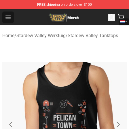
FREE
shipping on orders over $100
Stardew Valley Store - Official Stardew Valley Merchand
Open menu
Home
/
Stardew Valley Werktuig
/
Stardew Valley Tanktops