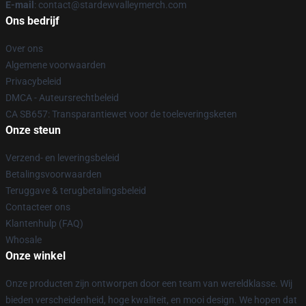
E-mail
: contact@stardewvalleymerch.com
Ons bedrijf
Over ons
Algemene voorwaarden
Privacybeleid
DMCA - Auteursrechtbeleid
CA SB657: Transparantiewet voor de toeleveringsketen
Onze steun
Verzend- en leveringsbeleid
Betalingsvoorwaarden
Teruggave & terugbetalingsbeleid
Contacteer ons
Klantenhulp (FAQ)
Whosale
Onze winkel
Onze producten zijn ontworpen door een team van wereldklasse. Wij
bieden verscheidenheid, hoge kwaliteit, en mooi design. We hopen dat