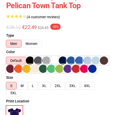
Pelican Town Tank Top
(4 customer reviews)
€28.12
€22.49
-20%
$24.45
Type
Men
Women
Color
Default
Size
S
M
L
XL
2XL
3XL
4XL
5XL
Print Location