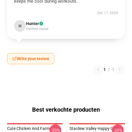
keeps me cool during workouts.
Dec 11, 2024
Hunter
H
Verified owner
Write your review
1
/
1
Best verkochte producten
Cute Chicken And Farm
Stardew Valley Happy Grey
-20%
-20%