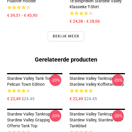
Pullover Hoodie
Te Bespreken Stardew Valley
Klassieke T-Shirt
€ 39,51 - € 45,95
€ 24,38 - € 28,06
BEKIJK MEER
Gerelateerde producten
Stardew Valley Tank Tops -
Stardew Valley Tanktops -
-20%
-20%
Pelican Town Edition
Stardew Valley Koffietank Top
€ 22,49
$24.45
€ 22,49
$24.45
Stardew Valley Tanktops -
Stardew Valley Tanktops -
-20%
-20%
Stardew Valley Grappig
Stardew Valley, Stardew MAP
Offerte Tank Top
Tankblad