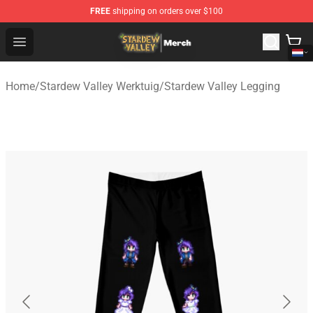
FREE
shipping on orders over $100
Stardew Valley Store - Official Stardew Valley Merchand
Open menu
Home
/
Stardew Valley Werktuig
/
Stardew Valley Legging