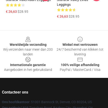
Leggings
€ 26,63
$28.95
€ 26,63
$28.95
Footer
Wereldwijde verzending
Winkel met vertrouwen
Wij verzenden naar meer dan 200
24/7 beschermd van klikken tot
landen
levering
Internationale garantie
100% veilige afhandeling
Aangeboden in het gebruiksland
PayPal / MasterCard / Visa
Contacteer ons
Ons hoofdkantoor
: 51001 Bannock St, Denver, CO 80204, US
Ons pakhuis
1898 Tianshan Road, Bazhou City, Shanghai, CN