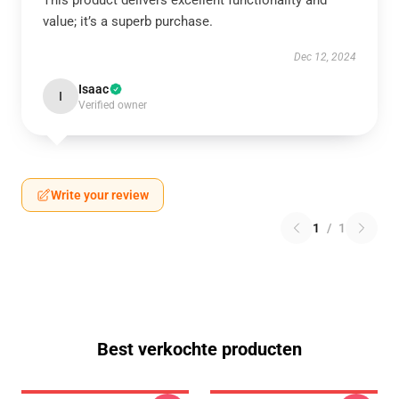
This product delivers excellent functionality and
value; it’s a superb purchase.
Dec 12, 2024
Isaac
I
Verified owner
Write your review
1
/
1
Best verkochte producten