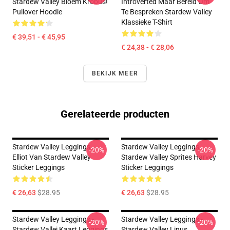
Stardew Valley Bloem Krobus!
Introverted Maar Bereid Om
Pullover Hoodie
Te Bespreken Stardew Valley
Klassieke T-Shirt
€ 39,51 - € 45,95
€ 24,38 - € 28,06
BEKIJK MEER
Gerelateerde producten
Stardew Valley Leggings -
Stardew Valley Leggings -
-20%
-20%
Elliot Van Stardew Valley
Stardew Valley Sprites Harvey
Sticker Leggings
Sticker Leggings
€ 26,63
$28.95
€ 26,63
$28.95
Stardew Valley Leggings -
Stardew Valley Leggings -
-20%
-20%
Stardew Vallei Kaart Leggings
Stardew Valley Linus