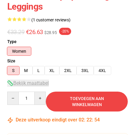
Leggings
(1 customer reviews)
€33.29
€26.63
-20%
$28.95
Type
Women
Size
S
M
L
XL
2XL
3XL
4XL
Bekijk maattabel
Quantity
TOEVOEGEN AAN
WINKELWAGEN
Deze uitverkoop eindigt over
02
:
22
:
54