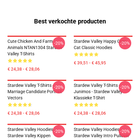
Best verkochte producten
Cute Chicken And Farm
Stardew Valley Happy Grey
-20%
-20%
Animals NTAN1304 Stardew
Cat Classic Hoodies
Valley T-Shirts
€ 39,51 - € 45,95
€ 24,38 - € 28,06
Stardew Valley T-Shirts -
Stardew Valley T-Shirts -
-20%
-20%
Marriage Candidate Portrait
Junimos - Stardew Valley
Vectors
Klassieke T-Shirt
€ 24,38 - € 28,06
€ 24,38 - € 28,06
Stardew Valley Hoodies.
Stardew Valley Hoodies -
-20%
-20%
Stardew Valley Kippen
Stardew Valley Intro Pullover