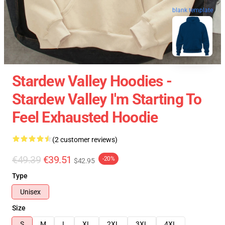
blank template
Stardew Valley Hoodies -
Stardew Valley I'm Starting To
Feel Exhausted Hoodie
(2 customer reviews)
€49.39
€39.51
-20%
$42.95
Type
Unisex
Size
S
M
L
XL
2XL
3XL
4XL