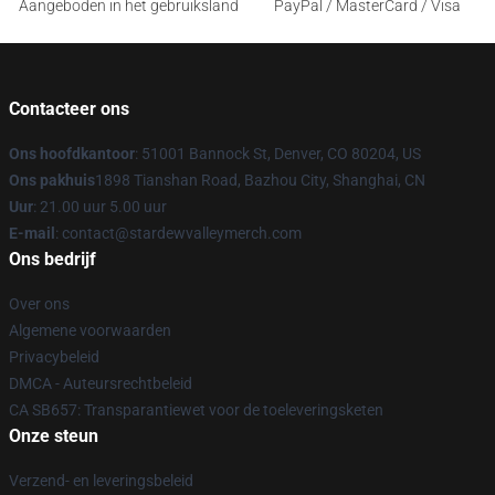
Aangeboden in het gebruiksland
PayPal / MasterCard / Visa
Contacteer ons
Ons hoofdkantoor
: 51001 Bannock St, Denver, CO 80204, US
Ons pakhuis
1898 Tianshan Road, Bazhou City, Shanghai, CN
Uur
: 21.00 uur 5.00 uur
E-mail
: contact@stardewvalleymerch.com
Ons bedrijf
Over ons
Algemene voorwaarden
Privacybeleid
DMCA - Auteursrechtbeleid
CA SB657: Transparantiewet voor de toeleveringsketen
Onze steun
Verzend- en leveringsbeleid