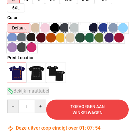
5XL
Color
Default
Print Location
Bekijk maattabel
Quantity
TOEVOEGEN AAN
WINKELWAGEN
Deze uitverkoop eindigt over
01
:
07
:
53