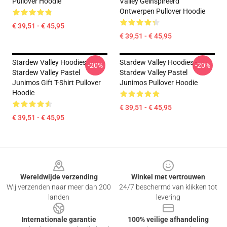
Pullover Hoodie
Valley Geïnspireerd
Ontwerpen Pullover Hoodie
€ 39,51 - € 45,95
€ 39,51 - € 45,95
Stardew Valley Hoodies.
Stardew Valley Hoodies -
-20%
-20%
Stardew Valley Pastel
Stardew Valley Pastel
Junimos Gift T-Shirt Pullover
Junimos Pullover Hoodie
Hoodie
€ 39,51 - € 45,95
€ 39,51 - € 45,95
Footer
Wereldwijde verzending
Winkel met vertrouwen
Wij verzenden naar meer dan 200
24/7 beschermd van klikken tot
landen
levering
Internationale garantie
100% veilige afhandeling