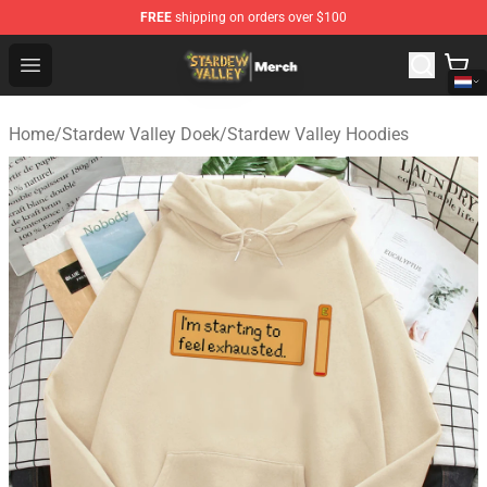
FREE
shipping on orders over $100
Stardew Valley Store - Official Stardew Valley Merchand
Open menu
Home
/
Stardew Valley Doek
/
Stardew Valley Hoodies