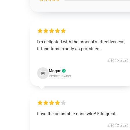
I’m delighted with the product’s effectiveness;
it functions exactly as promised.
Dec 15, 2024
Megan
M
Verified owner
Love the adjustable nose wire! Fits great.
Dec 12, 2024