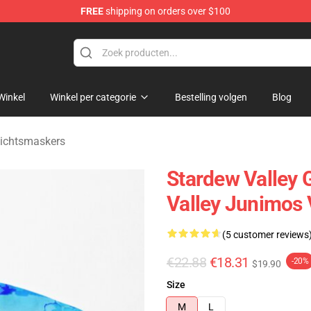
FREE
shipping on orders over $100
ndise Shop
Winkel
Winkel per categorie
Bestelling volgen
Blog
zichtsmaskers
Stardew Valley 
Valley Junimos 
(5 customer reviews
€22.88
€18.31
-20%
$19.90
Size
M
L