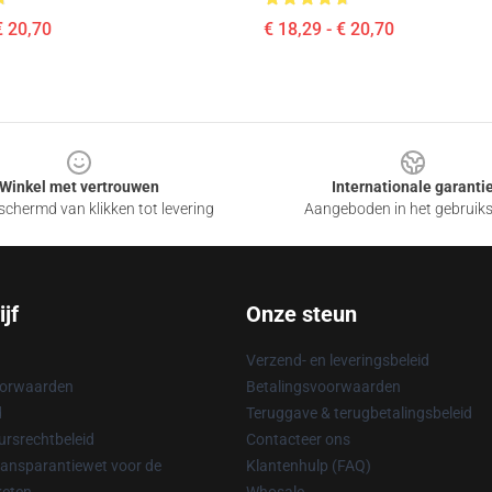
€ 20,70
€ 18,29 - € 20,70
Winkel met vertrouwen
Internationale garanti
chermd van klikken tot levering
Aangeboden in het gebruik
jf
Onze steun
Verzend- en leveringsbeleid
oorwaarden
Betalingsvoorwaarden
d
Teruggave & terugbetalingsbeleid
rsrechtbeleid
Contacteer ons
ransparantiewet voor de
Klantenhulp (FAQ)