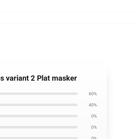
s variant 2 Plat masker
60%
40%
0%
0%
0%