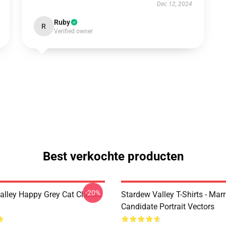
Dec 12, 2024
Ruby
R
Verified owner
Best verkochte producten
-20%
alley Happy Grey Cat Classic
Stardew Valley T-Shirts - Mar
Candidate Portrait Vectors