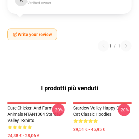
A
Verified owner
Write your review
1
/
1
I prodotti più venduti
Cute Chicken And Farm
Stardew Valley Happy Grey
-20%
-20%
Animals NTAN1304 Stardew
Cat Classic Hoodies
Valley T-Shirts
39,51 € - 45,95 €
24,38 € - 28,06 €