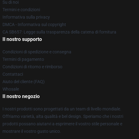
Su di noi
Termini e condizioni
Informativa sulla privacy
DMCA - Informativa sul copyright
CA SB657: Legge sulla trasparenza della catena di fornitura
Il nostro supporto
Condizioni di spedizione e consegna
Termini di pagamento
Condizioni di ritorno e rimborso
Contattaci
Aiuto del cliente (FAQ)
Whosale
Il nostro negozio
I nostri prodotti sono progettati da un team di livello mondiale.
Offriamo varietà, alta qualità e bel design. Speriamo che i nostri
prodotti possano aiutarvi a esprimere il vostro stile personale e
mostrare il vostro gusto unico.