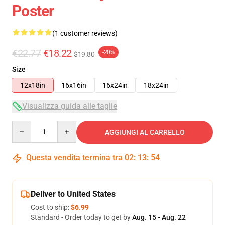
Poster
(1 customer reviews)
€22.77
€18.22
-20%
$19.80
Size
12x18in
16x16in
16x24in
18x24in
Visualizza guida alle taglie
Quantity
AGGIUNGI AL CARRELLO
Questa vendita termina tra
02
:
13
:
53
Deliver to United States
Cost to ship:
$6.99
Standard - Order today to get by
Aug. 15 - Aug. 22