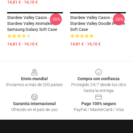
14,81 € - 16,10 €
Stardew Valley Casos -
Stardew Valley Casos -
-20%
-20%
Stardew Valley Animales
Stardew Valley Doodle IPhone
Samsung Galaxy Soft Case
Soft Case
14,81 € - 16,10 €
14,81 € - 16,10 €
Footer
Envío mundial
Compra con confianza
Enviamos a más de 200 países
Protegido 24/7 desde los clics
hasta la entrega
Garantía internacional
Pago 100% seguro
Ofrecido en el país de uso
PayPal / MasterCard / Visa