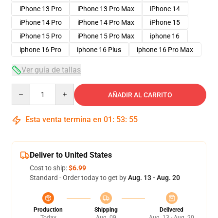
iPhone 13 Pro
iPhone 13 Pro Max
iPhone 14
iPhone 14 Pro
iPhone 14 Pro Max
iPhone 15
iPhone 15 Pro
iPhone 15 Pro Max
iphone 16
iphone 16 Pro
iphone 16 Plus
iphone 16 Pro Max
Ver guía de tallas
Quantity
AÑADIR AL CARRITO
Esta venta termina en
01
:
53
:
54
Deliver to United States
Cost to ship:
$6.99
Standard - Order today to get by
Aug. 13 - Aug. 20
Production
Shipping
Delivered
Today
Aug. 09
Aug. 13 - Aug. 20