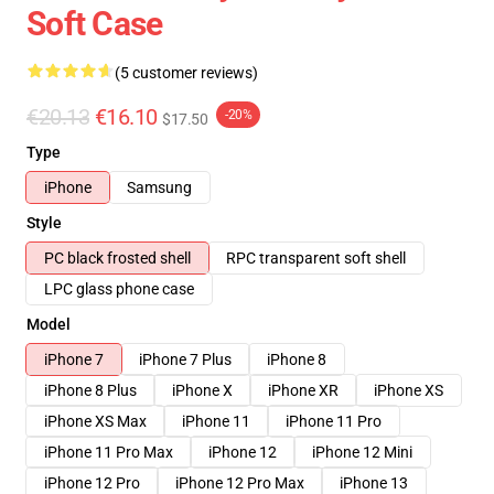
Soft Case
(5 customer reviews)
€20.13
€16.10
-20%
$17.50
Type
iPhone
Samsung
Style
PC black frosted shell
RPC transparent soft shell
LPC glass phone case
Model
iPhone 7
iPhone 7 Plus
iPhone 8
iPhone 8 Plus
iPhone X
iPhone XR
iPhone XS
iPhone XS Max
iPhone 11
iPhone 11 Pro
iPhone 11 Pro Max
iPhone 12
iPhone 12 Mini
iPhone 12 Pro
iPhone 12 Pro Max
iPhone 13