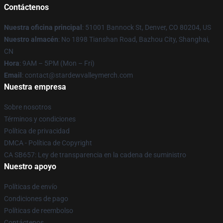
Contáctenos
Nuestra oficina principal
: 51001 Bannock St, Denver, CO 80204, US
Nuestro almacén
: No 1898 Tianshan Road, Bazhou City, Shanghai,
CN
Hora
: 9AM – 5PM (Mon – Fri)
Email
: contact@stardewvalleymerch.com
Nuestra empresa
Sobre nosotros
Términos y condiciones
Política de privacidad
DMCA - Política de Copyright
CA SB657: Ley de transparencia en la cadena de suministro
Nuestro apoyo
Políticas de envío
Condiciones de pago
Políticas de reembolso
Contáctenos