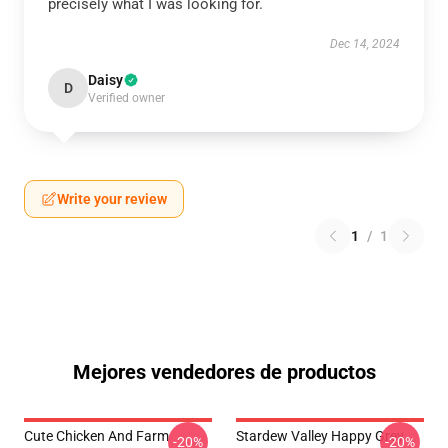
precisely what I was looking for.
Dec 14, 2024
Daisy
D
Verified owner
Write your review
1
/
1
Mejores vendedores de productos
Cute Chicken And Farm
Stardew Valley Happy Grey
-20%
-20%