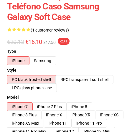
Teléfono Caso Samsung
Galaxy Soft Case
(1 customer reviews)
€20.13
€16.10
-20%
$17.50
Type
iPhone
Samsung
Style
PC black frosted shell
RPC transparent soft shell
LPC glass phone case
Model
iPhone 7
iPhone 7 Plus
iPhone 8
iPhone 8 Plus
iPhone X
iPhone XR
iPhone XS
iPhone XS Max
iPhone 11
iPhone 11 Pro
iPhone 11 Pro Max
iPhone 12
iPhone 12 Mini