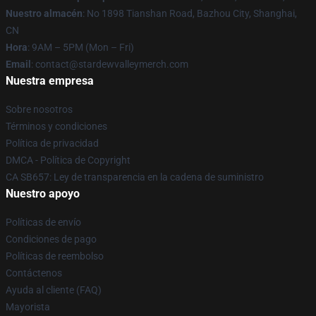
Nuestro almacén
: No 1898 Tianshan Road, Bazhou City, Shanghai,
CN
Hora
: 9AM – 5PM (Mon – Fri)
Email
: contact@stardewvalleymerch.com
Nuestra empresa
Sobre nosotros
Términos y condiciones
Política de privacidad
DMCA - Política de Copyright
CA SB657: Ley de transparencia en la cadena de suministro
Nuestro apoyo
Políticas de envío
Condiciones de pago
Políticas de reembolso
Contáctenos
Ayuda al cliente (FAQ)
Mayorista