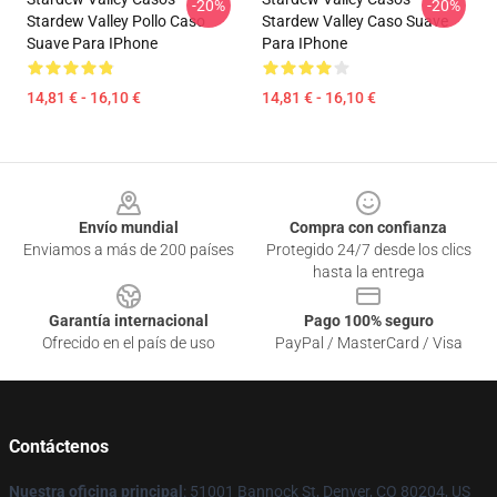
-20%
-20%
Stardew Valley Pollo Caso
Stardew Valley Caso Suave
Suave Para IPhone
Para IPhone
14,81 € - 16,10 €
14,81 € - 16,10 €
Footer
Envío mundial
Compra con confianza
Enviamos a más de 200 países
Protegido 24/7 desde los clics
hasta la entrega
Garantía internacional
Pago 100% seguro
Ofrecido en el país de uso
PayPal / MasterCard / Visa
Contáctenos
Nuestra oficina principal
: 51001 Bannock St, Denver, CO 80204, US