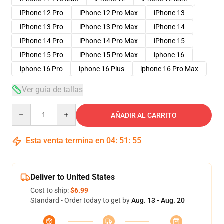
iPhone 12 Pro
iPhone 12 Pro Max
iPhone 13
iPhone 13 Pro
iPhone 13 Pro Max
iPhone 14
iPhone 14 Pro
iPhone 14 Pro Max
iPhone 15
iPhone 15 Pro
iPhone 15 Pro Max
iphone 16
iphone 16 Pro
iphone 16 Plus
iphone 16 Pro Max
Ver guía de tallas
Quantity
AÑADIR AL CARRITO
Esta venta termina en
04
:
51
:
54
Deliver to United States
Cost to ship:
$6.99
Standard - Order today to get by
Aug. 13 - Aug. 20