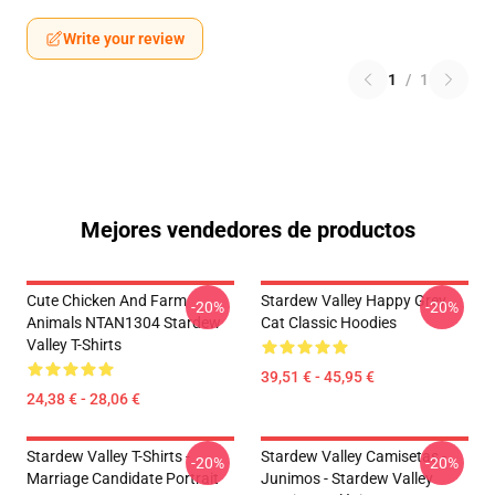
Write your review
1
/
1
Mejores vendedores de productos
Cute Chicken And Farm
Stardew Valley Happy Grey
-20%
-20%
Animals NTAN1304 Stardew
Cat Classic Hoodies
Valley T-Shirts
39,51 € - 45,95 €
24,38 € - 28,06 €
Stardew Valley T-Shirts -
Stardew Valley Camisetas -
-20%
-20%
Marriage Candidate Portrait
Junimos - Stardew Valley