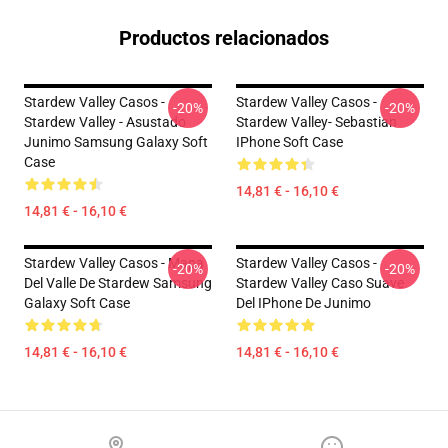
Productos relacionados
Stardew Valley Casos -
Stardew Valley Casos -
-20%
-20%
Stardew Valley - Asustado
Stardew Valley- Sebastian
Junimo Samsung Galaxy Soft
IPhone Soft Case
Case
14,81 € - 16,10 €
14,81 € - 16,10 €
Stardew Valley Casos - Mapa
Stardew Valley Casos -
-20%
-20%
Del Valle De Stardew Samsung
Stardew Valley Caso Suave
Galaxy Soft Case
Del IPhone De Junimo
14,81 € - 16,10 €
14,81 € - 16,10 €
Footer