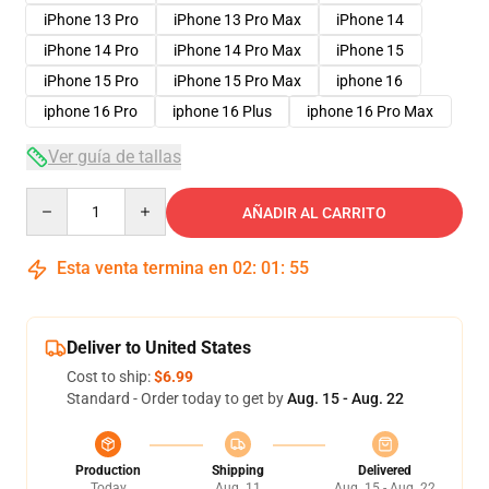
iPhone 13 Pro
iPhone 13 Pro Max
iPhone 14
iPhone 14 Pro
iPhone 14 Pro Max
iPhone 15
iPhone 15 Pro
iPhone 15 Pro Max
iphone 16
iphone 16 Pro
iphone 16 Plus
iphone 16 Pro Max
Ver guía de tallas
Quantity
AÑADIR AL CARRITO
Esta venta termina en
02
:
01
:
54
Deliver to United States
Cost to ship:
$6.99
Standard - Order today to get by
Aug. 15 - Aug. 22
Production
Shipping
Delivered
Today
Aug. 11
Aug. 15 - Aug. 22