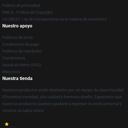
Política de privacidad
DMCA - Política de Copyright
CA SB657: Ley de transparencia en la cadena de suministro
Nuestro apoyo
Políticas de envío
Condiciones de pago
Políticas de reembolso
Contáctenos
Ayuda al cliente (FAQ)
Mayorista
Nuestra tienda
Nuestros productos están diseñados por un equipo de clase mundial.
Ofrecemos variedad, alta calidad y hermoso diseño. Esperamos que
nuestros productos puedan ayudarle a expresar su estilo personal y
mostrar su sabor único.