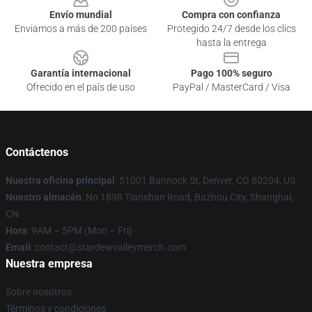
Envío mundial
Compra con confianza
Enviamos a más de 200 países
Protegido 24/7 desde los clics
hasta la entrega
Garantía internacional
Pago 100% seguro
Ofrecido en el país de uso
PayPal / MasterCard / Visa
Contáctenos
Nuestra oficina principal
: 51001 Bannock St, Denver, CO 80204, US
Nuestro almacén
: No 1898 Tianshan Road, Bazhou City, Shanghai,
CN
Hora
: 9AM – 5PM (Mon – Fri)
Email
: contact@stardewvalleymerch.com
Nuestra empresa
Sobre nosotros
Términos y condiciones