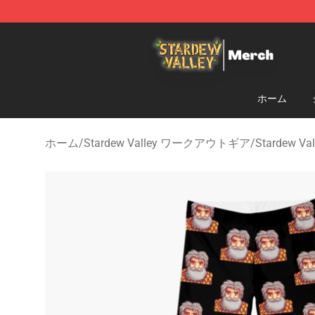
Stardew Valley Store - Official Stardew Valley Mercha
ホーム
ホーム
/
Stardew Valley ワークアウトギア
/
Stardew V