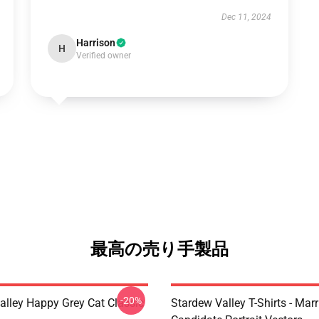
Dec 11, 2024
Harrison
H
Verified owner
最高の売り手製品
-20%
alley Happy Grey Cat Classic
Stardew Valley T-Shirts - Mar