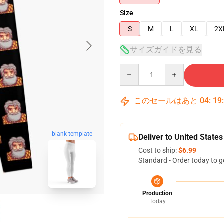
Size
S
M
L
XL
2X
サイズガイドを見る
Quantity
このセールはあと
04
:
19
blank template
Deliver to United States
Cost to ship:
$6.99
Standard - Order today to g
Production
Today