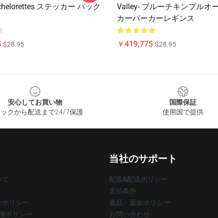
Bachelorettes ステッカー パック
Valley- ブルーチキンプル
カーパーカーレギンス
5
￥419,775
$28.95
$28.95
安心してお買い物
国際保証
ックから配送まで24/7保護
使用国で提供
当社のサポート
いて
配送&配送ポリシー
支払条件
ーポリシー
返品・返金ポリシー
著作権ポリシー
お問い合わせ