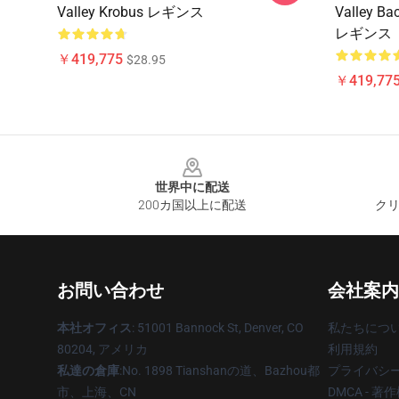
Valley Krobus レギンス
Valley 
レギンス
￥419,775
$28.95
￥419,77
Footer
世界中に配送
200カ国以上に配送
クリ
お問い合わせ
会社案内
本社オフィス
: 51001 Bannock St, Denver, CO
私たちにつ
80204, アメリカ
利用規約
私達の倉庫
:No. 1898 Tianshanの道、Bazhou都
プライバシ
市、上海、CN
DMCA - 