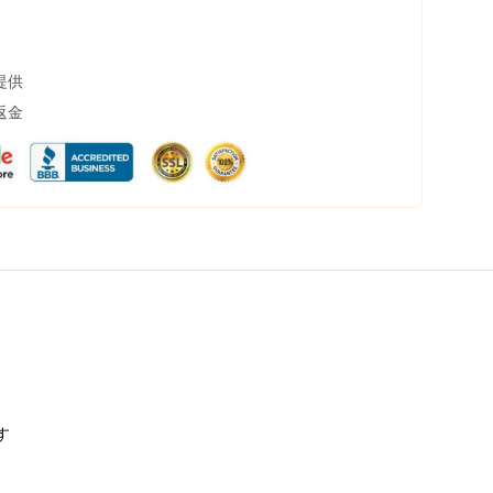
提供
返金
す