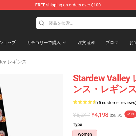
FREE
shipping on orders over $100
ndise Shop
ショップ
カテゴリーで購入
注文追跡
ブログ
お
alley レギンス
Stardew Valley
ンス・レギン
(5 customer reviews
¥5,247
¥4,198
-20%
$28.95
Type
Women