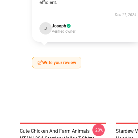
efficient.
Dec 11, 2024
Joseph
J
Verified owner
Write your review
-20%
Cute Chicken And Farm Animals
Stardew V