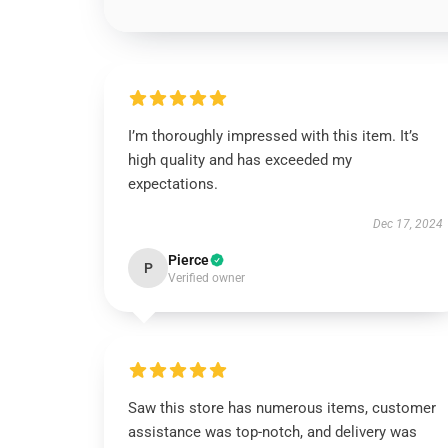
I’m thoroughly impressed with this item. It’s
high quality and has exceeded my
expectations.
Dec 17, 2024
Pierce
P
Verified owner
Saw this store has numerous items, customer
assistance was top-notch, and delivery was