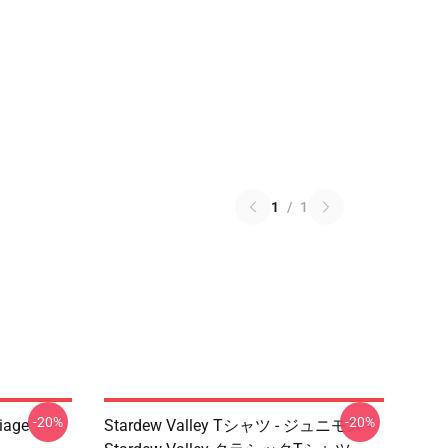
1
/
1
-20%
-20%
riage
Stardew Valley Tシャツ - ジュニモス -