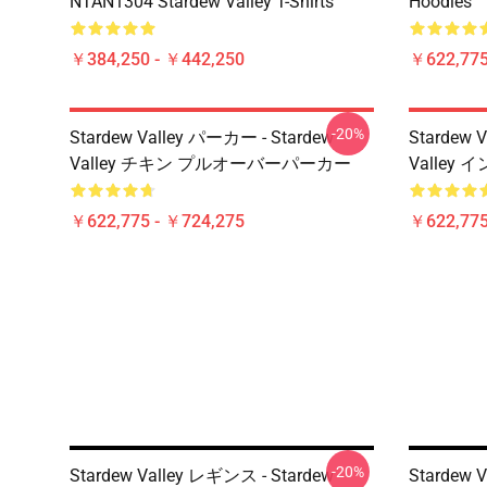
NTAN1304 Stardew Valley T-Shirts
Hoodies
￥384,250 - ￥442,250
￥622,775
-20%
Stardew Valley パーカー - Stardew
Stardew 
Valley チキン プルオーバーパーカー
Valle
￥622,775 - ￥724,275
￥622,775
-20%
Stardew Valley レギンス - Stardew
Stardew 