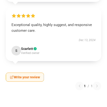
Exceptional quality, highly suggest, and responsive
customer care.
Dec 13, 2024
Scarlett
S
Verified owner
Write your review
1
/
1