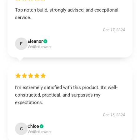
Top-notch build, strongly advised, and exceptional
service.
Dec 17, 2024
Eleanor
E
Verified owner
I’m extremely satisfied with this product. It’s well-
constructed, practical, and surpasses my
expectations.
Dec 16, 2024
Chloe
C
Verified owner