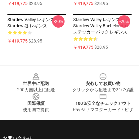
￥419,775
$28.95
￥419,775
$28.95
Stardew Valley レギンス -
Stardew Valley レギンス -
-20%
-20%
Stardew 谷 レギンス
Stardew Valley Bachelorettes
ステッカー パック レギンス
￥419,775
$28.95
￥419,775
$28.95
Footer
世界中に配送
安心してお買い物
200カ国以上に配送
クリックから配送まで24/7保護
国際保証
100％安全なチェックアウト
使用国で提供
PayPal / マスターカード / ビザ
お問い合わせ