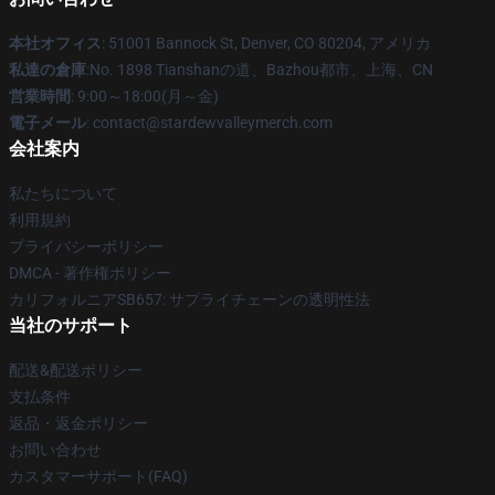
本社オフィス
: 51001 Bannock St, Denver, CO 80204, アメリカ
私達の倉庫
:No. 1898 Tianshanの道、Bazhou都市、上海、CN
営業時間
: 9:00～18:00(月～金)
電子メール
: contact@stardewvalleymerch.com
会社案内
私たちについて
利用規約
プライバシーポリシー
DMCA - 著作権ポリシー
カリフォルニアSB657: サプライチェーンの透明性法
当社のサポート
配送&配送ポリシー
支払条件
返品・返金ポリシー
お問い合わせ
カスタマーサポート(FAQ)