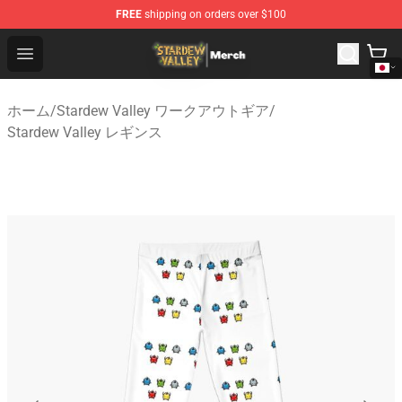
FREE
shipping on orders over $100
Stardew Valley Store - Official Stardew Valley Merchand
Open menu
ホーム
/
Stardew Valley ワークアウトギア
/
Stardew Valley レギンス