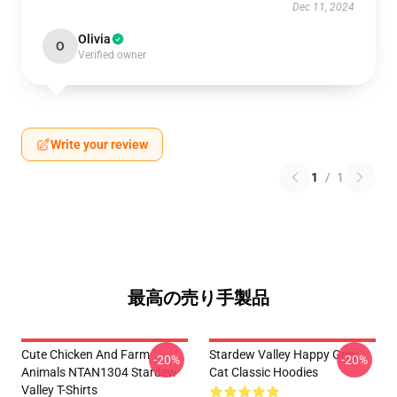
Dec 11, 2024
Olivia
O
Verified owner
Write your review
1
/
1
最高の売り手製品
Cute Chicken And Farm
Stardew Valley Happy Grey
-20%
-20%
Animals NTAN1304 Stardew
Cat Classic Hoodies
Valley T-Shirts