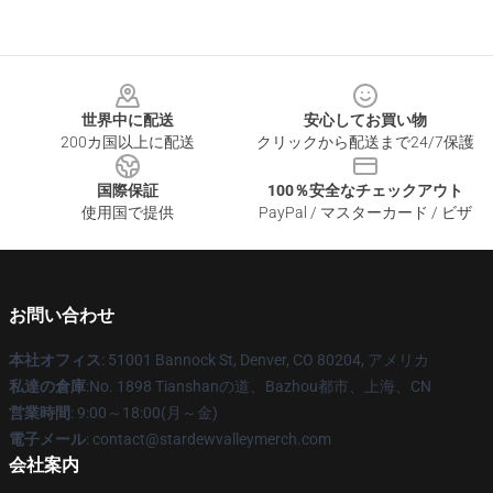
Footer
世界中に配送
安心してお買い物
200カ国以上に配送
クリックから配送まで24/7保護
国際保証
100％安全なチェックアウト
使用国で提供
PayPal / マスターカード / ビザ
お問い合わせ
本社オフィス
: 51001 Bannock St, Denver, CO 80204, アメリカ
私達の倉庫
:No. 1898 Tianshanの道、Bazhou都市、上海、CN
営業時間
: 9:00～18:00(月～金)
電子メール
: contact@stardewvalleymerch.com
会社案内