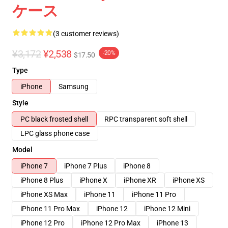
ケース
(3 customer reviews)
¥3,172
¥2,538
-20%
$17.50
Type
iPhone
Samsung
Style
PC black frosted shell
RPC transparent soft shell
LPC glass phone case
Model
iPhone 7
iPhone 7 Plus
iPhone 8
iPhone 8 Plus
iPhone X
iPhone XR
iPhone XS
iPhone XS Max
iPhone 11
iPhone 11 Pro
iPhone 11 Pro Max
iPhone 12
iPhone 12 Mini
iPhone 12 Pro
iPhone 12 Pro Max
iPhone 13