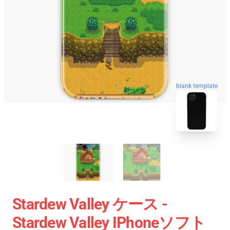
blank template
Stardew Valley ケース -
Stardew Valley IPhoneソフト