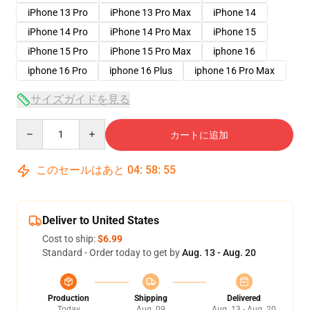
iPhone 13 Pro
iPhone 13 Pro Max
iPhone 14
iPhone 14 Pro
iPhone 14 Pro Max
iPhone 15
iPhone 15 Pro
iPhone 15 Pro Max
iphone 16
iphone 16 Pro
iphone 16 Plus
iphone 16 Pro Max
サイズガイドを見る
Quantity
カートに追加
このセールはあと
04
:
58
:
54
Deliver to United States
Cost to ship:
$6.99
Standard - Order today to get by
Aug. 13 - Aug. 20
Production
Shipping
Delivered
Today
Aug. 09
Aug. 13 - Aug. 20