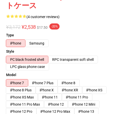
トケース
(4 customer reviews)
¥3,172
¥2,538
-20%
$17.50
Type
iPhone
Samsung
Style
PC black frosted shell
RPC transparent soft shell
LPC glass phone case
Model
iPhone 7
iPhone 7 Plus
iPhone 8
iPhone 8 Plus
iPhone X
iPhone XR
iPhone XS
iPhone XS Max
iPhone 11
iPhone 11 Pro
iPhone 11 Pro Max
iPhone 12
iPhone 12 Mini
iPhone 12 Pro
iPhone 12 Pro Max
iPhone 13