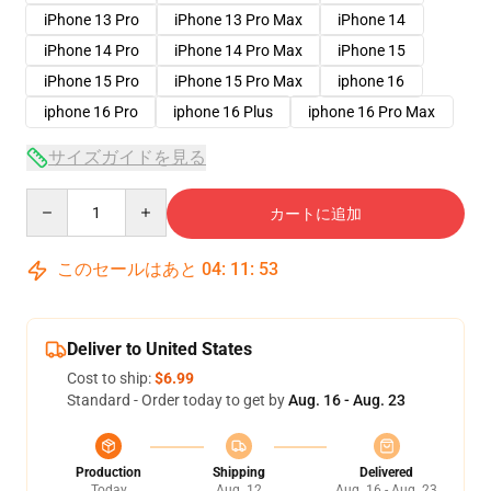
iPhone 13 Pro
iPhone 13 Pro Max
iPhone 14
iPhone 14 Pro
iPhone 14 Pro Max
iPhone 15
iPhone 15 Pro
iPhone 15 Pro Max
iphone 16
iphone 16 Pro
iphone 16 Plus
iphone 16 Pro Max
サイズガイドを見る
Quantity
カートに追加
このセールはあと
04
:
11
:
53
Deliver to United States
Cost to ship:
$6.99
Standard - Order today to get by
Aug. 16 - Aug. 23
Production
Shipping
Delivered
Today
Aug. 12
Aug. 16 - Aug. 23