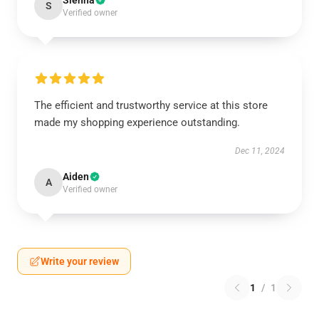
Sienna
S
Verified owner
The efficient and trustworthy service at this store
made my shopping experience outstanding.
Dec 11, 2024
Aiden
A
Verified owner
Write your review
1
/
1