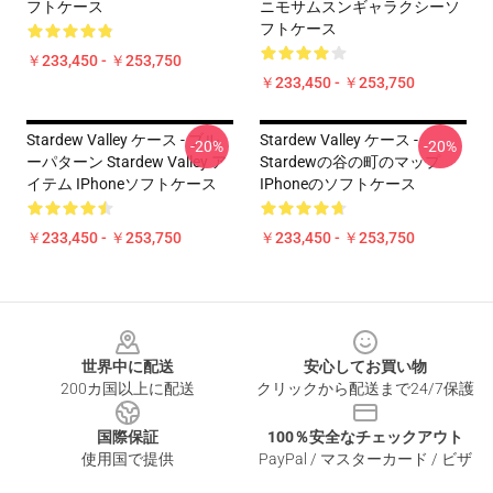
フトケース
ニモサムスンギャラクシーソ
フトケース
￥233,450 - ￥253,750
￥233,450 - ￥253,750
Stardew Valley ケース - ブル
Stardew Valley ケース -
-20%
-20%
ーパターン Stardew Valley ア
Stardewの谷の町のマップ
イテム IPhoneソフトケース
IPhoneのソフトケース
￥233,450 - ￥253,750
￥233,450 - ￥253,750
Footer
世界中に配送
安心してお買い物
200カ国以上に配送
クリックから配送まで24/7保護
国際保証
100％安全なチェックアウト
使用国で提供
PayPal / マスターカード / ビザ