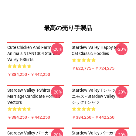
最高の売り手製品
Cute Chicken And Farm
Stardew Valley Happy Grey
-20%
-20%
Animals NTAN1304 Stardew
Cat Classic Hoodies
Valley T-Shirts
￥622,775 - ￥724,275
￥384,250 - ￥442,250
Stardew Valley T-Shirts -
Stardew Valley Tシャツ - ジュ
-20%
-20%
Marriage Candidate Portrait
ニモス - Stardew Valley クラ
Vectors
シックTシャツ
￥384,250 - ￥442,250
￥384,250 - ￥442,250
Stardew Valley パーカー -
Stardew Valley パーカー -
-20%
-20%