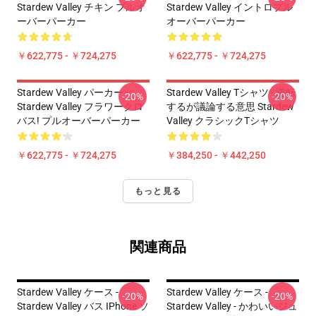
Stardew Valley チキン プルオ
Stardew Valley イントロプル
ーバーパーカー
オーバーパーカー
￥622,775 - ￥724,275
￥622,775 - ￥724,275
Stardew Valley パーカー -
Stardew Valley Tシャツ - 逆転
-20%
-20%
Stardew Valley フラワークロ
するが議論する意思 Stardew
バス! プルオーバーパーカー
Valley クラシックTシャツ
￥622,775 - ￥724,275
￥384,250 - ￥442,250
もっと見る
関連商品
Stardew Valley ケース -
Stardew Valley ケース -
-20%
-20%
Stardew Valley バス IPhone ソ
Stardew Valley - かわいいジュ