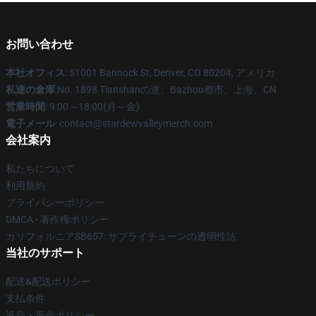
お問い合わせ
本社オフィス
: 51001 Bannock St, Denver, CO 80204, アメリカ
私達の倉庫
:No. 1898 Tianshanの道、Bazhou都市、上海、CN
営業時間
: 9:00～18:00(月～金)
電子メール
: contact@stardewvalleymerch.com
会社案内
私たちについて
利用規約
プライバシーポリシー
DMCA - 著作権ポリシー
カリフォルニアSB657: サプライチェーンの透明性法
当社のサポート
配送&配送ポリシー
支払条件
返品・返金ポリシー