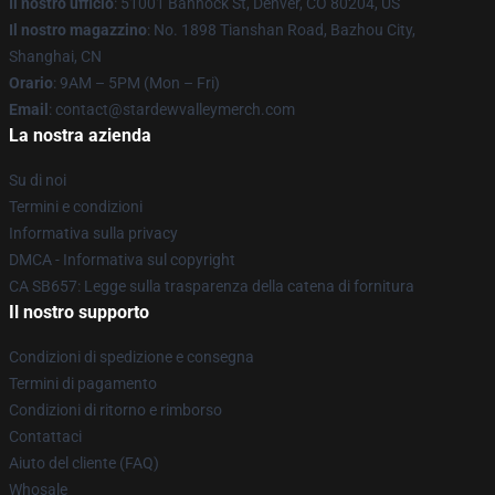
Il nostro ufficio
: 51001 Bannock St, Denver, CO 80204, US
Il nostro magazzino
: No. 1898 Tianshan Road, Bazhou City,
Shanghai, CN
Orario
: 9AM – 5PM (Mon – Fri)
Email
: contact@stardewvalleymerch.com
La nostra azienda
Su di noi
Termini e condizioni
Informativa sulla privacy
DMCA - Informativa sul copyright
CA SB657: Legge sulla trasparenza della catena di fornitura
Il nostro supporto
Condizioni di spedizione e consegna
Termini di pagamento
Condizioni di ritorno e rimborso
Contattaci
Aiuto del cliente (FAQ)
Whosale