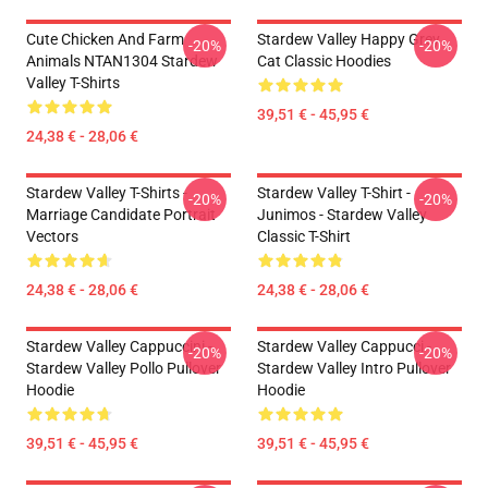
Cute Chicken And Farm
Stardew Valley Happy Grey
-20%
-20%
Animals NTAN1304 Stardew
Cat Classic Hoodies
Valley T-Shirts
39,51 € - 45,95 €
24,38 € - 28,06 €
Stardew Valley T-Shirts -
Stardew Valley T-Shirt -
-20%
-20%
Marriage Candidate Portrait
Junimos - Stardew Valley
Vectors
Classic T-Shirt
24,38 € - 28,06 €
24,38 € - 28,06 €
Stardew Valley Cappuccini -
Stardew Valley Cappucci -
-20%
-20%
Stardew Valley Pollo Pullover
Stardew Valley Intro Pullover
Hoodie
Hoodie
39,51 € - 45,95 €
39,51 € - 45,95 €