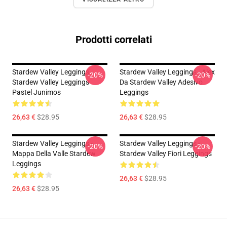
Prodotti correlati
Stardew Valley Leggings -
Stardew Valley Leggings - Alex
-20%
-20%
Stardew Valley Leggings
Da Stardew Valley Adesivo
Pastel Junimos
Leggings
26,63 €
$28.95
26,63 €
$28.95
Stardew Valley Leggings -
Stardew Valley Leggings -
-20%
-20%
Mappa Della Valle Stardew
Stardew Valley Fiori Leggings
Leggings
26,63 €
$28.95
26,63 €
$28.95
Footer