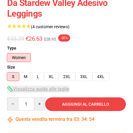
Da Stardew Valley Adesivo
Leggings
(4 customer reviews)
€33.29
€26.63
-20%
$28.95
Type
Women
Size
S
M
L
XL
2XL
3XL
4XL
Visualizza guida alle taglie
Quantity
AGGIUNGI AL CARRELLO
Questa vendita termina tra
03
:
34
:
54