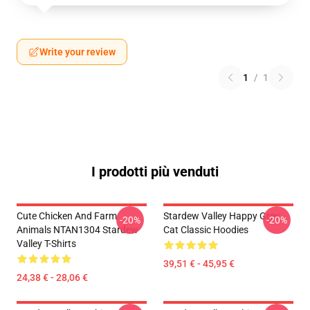
Write your review
1
/
1
I prodotti più venduti
Cute Chicken And Farm
Stardew Valley Happy Grey
-20%
-20%
Animals NTAN1304 Stardew
Cat Classic Hoodies
Valley T-Shirts
39,51 € - 45,95 €
24,38 € - 28,06 €