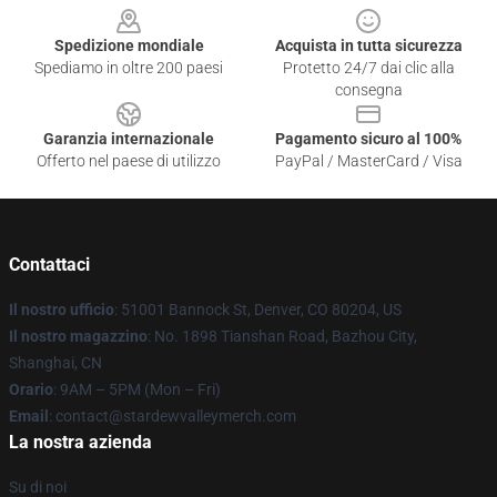
Spedizione mondiale
Acquista in tutta sicurezza
Spediamo in oltre 200 paesi
Protetto 24/7 dai clic alla
consegna
Garanzia internazionale
Pagamento sicuro al 100%
Offerto nel paese di utilizzo
PayPal / MasterCard / Visa
Contattaci
Il nostro ufficio
: 51001 Bannock St, Denver, CO 80204, US
Il nostro magazzino
: No. 1898 Tianshan Road, Bazhou City,
Shanghai, CN
Orario
: 9AM – 5PM (Mon – Fri)
Email
: contact@stardewvalleymerch.com
La nostra azienda
Su di noi