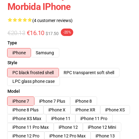
Morbida IPhone
(4 customer reviews)
€20.13
€16.10
-20%
$17.50
Type
iPhone
Samsung
Style
PC black frosted shell
RPC transparent soft shell
LPC glass phone case
Model
iPhone 7
iPhone 7 Plus
iPhone 8
iPhone 8 Plus
iPhone X
iPhone XR
iPhone XS
iPhone XS Max
iPhone 11
iPhone 11 Pro
iPhone 11 Pro Max
iPhone 12
iPhone 12 Mini
iPhone 12 Pro
iPhone 12 Pro Max
iPhone 13