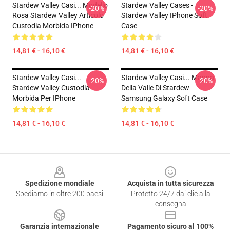
Stardew Valley Casi... Modello
Stardew Valley Cases -
-20%
-20%
Rosa Stardew Valley Articolo
Stardew Valley IPhone Soft
Custodia Morbida IPhone
Case
14,81 € - 16,10 €
14,81 € - 16,10 €
Stardew Valley Casi...
Stardew Valley Casi... Mappa
-20%
-20%
Stardew Valley Custodia
Della Valle Di Stardew
Morbida Per IPhone
Samsung Galaxy Soft Case
14,81 € - 16,10 €
14,81 € - 16,10 €
Footer
Spedizione mondiale
Acquista in tutta sicurezza
Spediamo in oltre 200 paesi
Protetto 24/7 dai clic alla
consegna
Garanzia internazionale
Pagamento sicuro al 100%