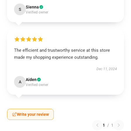
Sienna
S
Verified owner
The efficient and trustworthy service at this store
made my shopping experience outstanding.
Dec 11, 2024
Aiden
A
Verified owner
Write your review
1
/
1