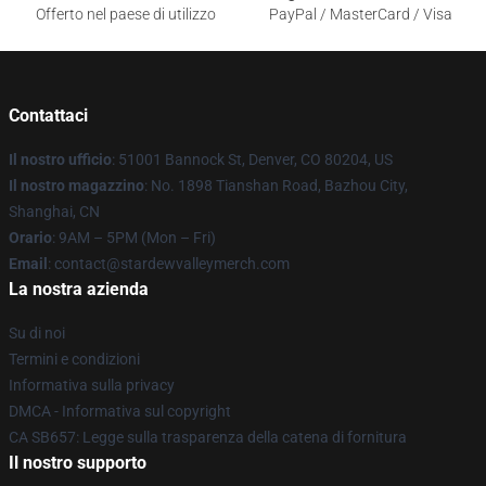
Offerto nel paese di utilizzo
PayPal / MasterCard / Visa
Contattaci
Il nostro ufficio
: 51001 Bannock St, Denver, CO 80204, US
Il nostro magazzino
: No. 1898 Tianshan Road, Bazhou City,
Shanghai, CN
Orario
: 9AM – 5PM (Mon – Fri)
Email
: contact@stardewvalleymerch.com
La nostra azienda
Su di noi
Termini e condizioni
Informativa sulla privacy
DMCA - Informativa sul copyright
CA SB657: Legge sulla trasparenza della catena di fornitura
Il nostro supporto