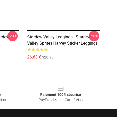
-20%
-20%
ardew
Stardew Valley Leggings - Stardew
Valley Sprites Harvey Sticker Leggings
26,63 €
$28.95
e
Paiement 100% sécurisé
tion
PayPal / MasterCard / Visa