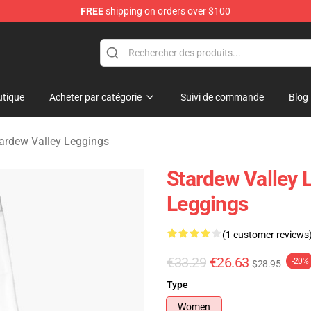
FREE
shipping on orders over $100
ndise Shop
tique
Acheter par catégorie
Suivi de commande
Blog
ardew Valley Leggings
Stardew Valley 
Leggings
(1 customer reviews
€33.29
€26.63
-20%
$28.95
Type
Women