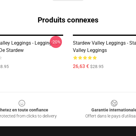
Produits connexes
-20%
alley Leggings - Leggings De
Stardew Valley Leggings - St
 De Stardew
Valley Leggings
26,63 €
8.95
$28.95
hetez en toute confiance
Garantie international
otected from clicks to delivery
Offert dans le pays d'utilisa