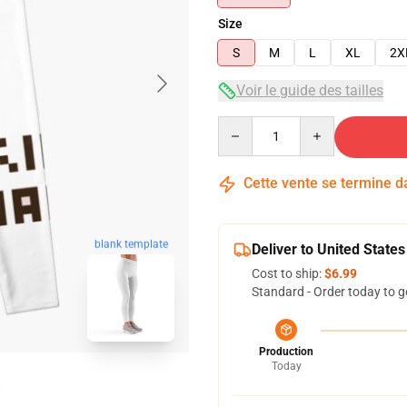
Size
S
M
L
XL
2X
Voir le guide des tailles
Quantity
Cette vente se termine 
blank template
Deliver to United States
Cost to ship:
$6.99
Standard - Order today to g
Production
Today