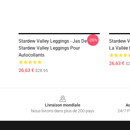
-20%
Stardew Valley Leggings - Jas De
Stardew V
Stardew Valley Leggings Pour
La Vallée
Autocollants
26,63 €
$2
26,63 €
$28.95
Footer
Livraison mondiale
Ac
Nous livrons dans plus de 200 pays
24/7 Pr