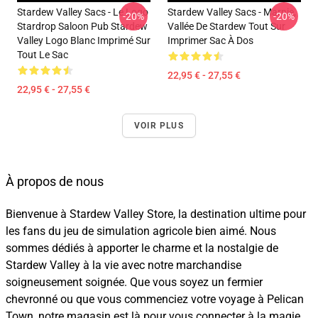
Stardew Valley Sacs - Le Logo
Stardew Valley Sacs - Marnie,
-20%
-20%
Stardrop Saloon Pub Stardew
Vallée De Stardew Tout Sur
Valley Logo Blanc Imprimé Sur
Imprimer Sac À Dos
Tout Le Sac
22,95 € - 27,55 €
22,95 € - 27,55 €
VOIR PLUS
À propos de nous
Bienvenue à Stardew Valley Store, la destination ultime pour
les fans du jeu de simulation agricole bien aimé. Nous
sommes dédiés à apporter le charme et la nostalgie de
Stardew Valley à la vie avec notre marchandise
soigneusement soignée. Que vous soyez un fermier
chevronné ou que vous commenciez votre voyage à Pelican
Town, notre magasin est là pour vous connecter à la magie