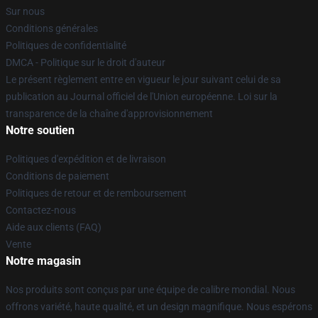
Sur nous
Conditions générales
Politiques de confidentialité
DMCA - Politique sur le droit d'auteur
Le présent règlement entre en vigueur le jour suivant celui de sa
publication au Journal officiel de l'Union européenne. Loi sur la
transparence de la chaîne d'approvisionnement
Notre soutien
Politiques d'expédition et de livraison
Conditions de paiement
Politiques de retour et de remboursement
Contactez-nous
Aide aux clients (FAQ)
Vente
Notre magasin
Nos produits sont conçus par une équipe de calibre mondial. Nous
offrons variété, haute qualité, et un design magnifique. Nous espérons