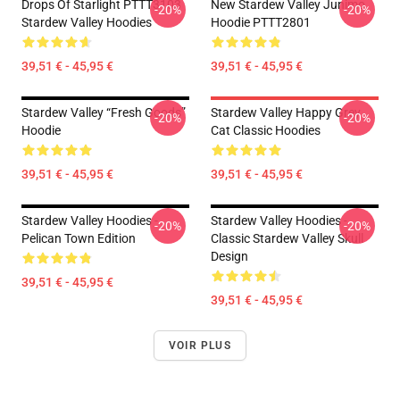
Drops Of Starlight PTTT3103
New Stardew Valley Junimo
-20%
-20%
Stardew Valley Hoodies
Hoodie PTTT2801
39,51 € - 45,95 €
39,51 € - 45,95 €
Stardew Valley “Fresh Goods”
Stardew Valley Happy Grey
-20%
-20%
Hoodie
Cat Classic Hoodies
39,51 € - 45,95 €
39,51 € - 45,95 €
Stardew Valley Hoodies -
Stardew Valley Hoodies -
-20%
-20%
Pelican Town Edition
Classic Stardew Valley Skull
Design
39,51 € - 45,95 €
39,51 € - 45,95 €
VOIR PLUS