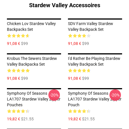
Stardew Valley Accessoires
Chicken Lov Stardew Valley
SDV Farm Valley Stardew
Backpacks Set
Valley Backpack Set
91,08 €
$99
91,08 €
$99
Krobus The Sewers Stardew
I'd Rather Be Playing Stardew
Valley Backpacka Set
Valley Backpack Set
91,08 €
$99
91,08 €
$99
Symphony Of Seasons
Symphony Of Seasons
-20%
-20%
LA1707 Stardew Valley Zipper
LA1707 Stardew Valley Zipper
Pouches
Pouch
19,82 €
$21.55
19,82 €
$21.55