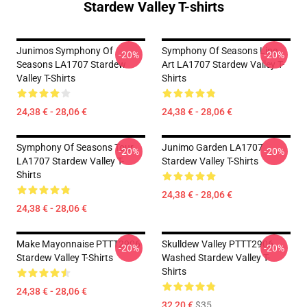
Stardew Valley T-shirts
Junimos Symphony Of
Symphony Of Seasons Line
-20%
-20%
Seasons LA1707 Stardew
Art LA1707 Stardew Valley T-
Valley T-Shirts
Shirts
24,38 € - 28,06 €
24,38 € - 28,06 €
Symphony Of Seasons Tour
Junimo Garden LA1707
-20%
-20%
LA1707 Stardew Valley T-
Stardew Valley T-Shirts
Shirts
24,38 € - 28,06 €
24,38 € - 28,06 €
Make Mayonnaise PTTT2906
Skulldew Valley PTTT2906
-20%
-20%
Stardew Valley T-Shirts
Washed Stardew Valley T-
Shirts
24,38 € - 28,06 €
32,20 €
$35