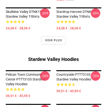
Skulldew Valley DTNK1906
Stardrop Harvest DTNK1906
-20%
-20%
Stardew Valley T-Shirts
Stardew Valley T-Shirts
24,38 € - 28,06 €
24,38 € - 28,06 €
VOIR PLUS
Stardew Valley Hoodies
Pelican Town Community
Countryside PTTT3103
-20%
-20%
Center PTTT3103 Stardew
Stardew Valley Hoodies
Valley Hoodies
39,51 € - 45,95 €
39,51 € - 45,95 €