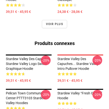
39,51 € - 45,95 €
24,38 € - 28,06 €
VOIR PLUS
Produits connexes
Stardew Valley Des Capuches
Stardew Valley Des
-20%
-20%
Stardew Valley Logo Sweat
Capuches... Stardew Valley
Graphique Hoodie
Intro Pullover Hoodie
39,51 € - 45,95 €
39,51 € - 45,95 €
Pelican Town Community
Stardew Valley “Fresh Goods”
-20%
-20%
Center PTTT3103 Stardew
Hoodie
Valley Hoodies