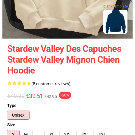
blank template
Stardew Valley Des Capuches
Stardew Valley Mignon Chien
Hoodie
(5 customer reviews)
€49.39
€39.51
-20%
$42.95
Type
Unisex
Size
S
M
L
XL
2XL
3XL
4XL