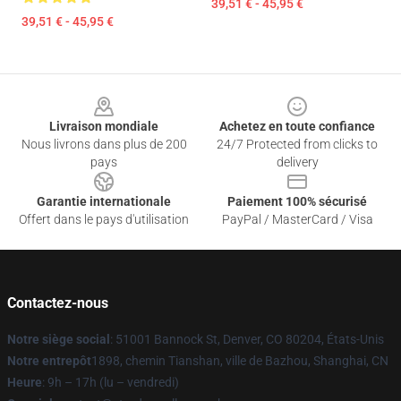
39,51 € - 45,95 €
39,51 € - 45,95 €
Footer
Livraison mondiale
Achetez en toute confiance
Nous livrons dans plus de 200
24/7 Protected from clicks to
pays
delivery
Garantie internationale
Paiement 100% sécurisé
Offert dans le pays d'utilisation
PayPal / MasterCard / Visa
Contactez-nous
Notre siège social
: 51001 Bannock St, Denver, CO 80204, États-Unis
Notre entrepôt
1898, chemin Tianshan, ville de Bazhou, Shanghai, CN
Heure
: 9h – 17h (lu – vendredi)