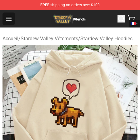
FREE
shipping on orders over $100
Stardew Valley Store - Official Stardew Valley Merchand
Open menu
Accueil
/
Stardew Valley Vêtements
/
Stardew Valley Hoodies