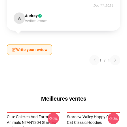
Dec 11, 2024
Audrey
A
Verified owner
Write your review
1
/
1
Meilleures ventes
Cute Chicken And Farm
Stardew Valley Happy Grey
-20%
-20%
Animals NTAN1304 Stardew
Cat Classic Hoodies