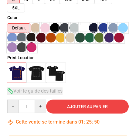
5XL
Color
Default
Print Location
Voir le guide des tailles
Quantity
AJOUTER AU PANIER
Cette vente se termine dans
01
:
25
:
49