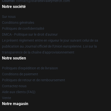
Courriel
: contact@stardewvalleymerch.com
Notre société
Sur nous
Conditions générales
Politiques de confidentialité
DMCA - Politique sur le droit d'auteur
Le présent règlement entre en vigueur le jour suivant celui de sa
publication au Journal officiel de l'Union européenne. Loi sur la
transparence de la chaîne d'approvisionnement
Notre soutien
Politiques d'expédition et de livraison
Conditions de paiement
Politiques de retour et de remboursement
Contactez-nous
Aide aux clients (FAQ)
Vente
Notre magasin