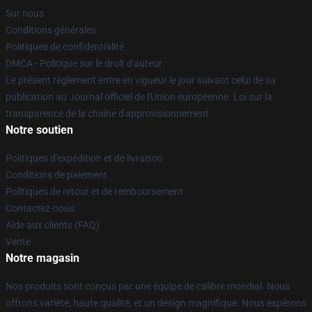
Sur nous
Conditions générales
Politiques de confidentialité
DMCA - Politique sur le droit d'auteur
Le présent règlement entre en vigueur le jour suivant celui de sa
publication au Journal officiel de l'Union européenne. Loi sur la
transparence de la chaîne d'approvisionnement
Notre soutien
Politiques d'expédition et de livraison
Conditions de paiement
Politiques de retour et de remboursement
Contactez-nous
Aide aux clients (FAQ)
Vente
Notre magasin
Nos produits sont conçus par une équipe de calibre mondial. Nous
offrons variété, haute qualité, et un design magnifique. Nous espérons