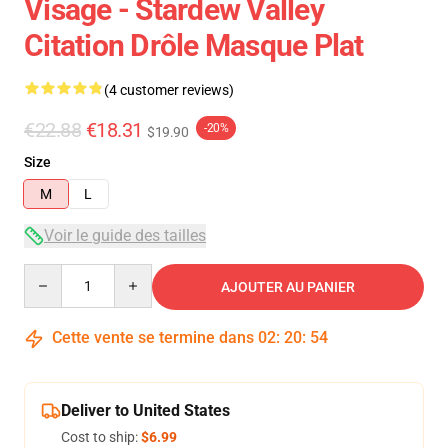
Visage - Stardew Valley
Citation Drôle Masque Plat
(4 customer reviews)
€22.88
€18.31
-20%
$19.90
Size
M
L
Voir le guide des tailles
Quantity
AJOUTER AU PANIER
Cette vente se termine dans
02
:
20
:
53
Deliver to United States
Cost to ship:
$6.99