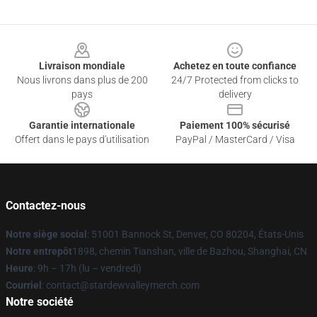
Footer
Livraison mondiale
Achetez en toute confiance
Nous livrons dans plus de 200
24/7 Protected from clicks to
pays
delivery
Garantie internationale
Paiement 100% sécurisé
Offert dans le pays d'utilisation
PayPal / MasterCard / Visa
Contactez-nous
Notre siège social
: 51001 Bannock St, Denver, CO 80204, États-Unis
Notre entrepôt
1898, chemin Tianshan, ville de Bazhou, Shanghai, CN
Heure
: 9h – 17h (lu – vendredi)
Courriel
: contact@stardewvalleymerch.com
Notre société