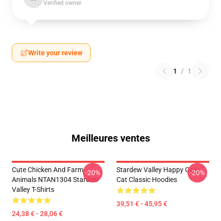
Verified owner
Write your review
1
/
1
Meilleures ventes
Cute Chicken And Farm
Stardew Valley Happy Grey
-20%
-20%
Animals NTAN1304 Stardew
Cat Classic Hoodies
Valley T-Shirts
39,51 € - 45,95 €
24,38 € - 28,06 €