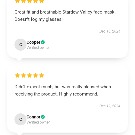
Great fit and breathable Stardew Valley face mask.
Doesn't fog my glasses!
Dec 16, 2024
Cooper
C
Verified owner
Didn’t expect much, but was really pleased when
receiving the product. Highly recommend.
Dec 12, 2024
Connor
C
Verified owner