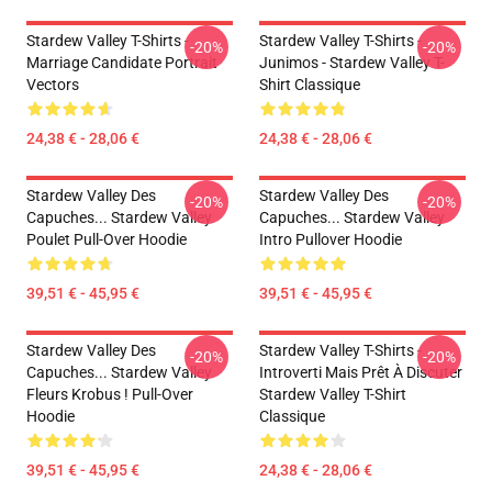
Stardew Valley T-Shirts -
Stardew Valley T-Shirts -
-20%
-20%
Marriage Candidate Portrait
Junimos - Stardew Valley T-
Vectors
Shirt Classique
24,38 € - 28,06 €
24,38 € - 28,06 €
Stardew Valley Des
Stardew Valley Des
-20%
-20%
Capuches... Stardew Valley
Capuches... Stardew Valley
Poulet Pull-Over Hoodie
Intro Pullover Hoodie
39,51 € - 45,95 €
39,51 € - 45,95 €
Stardew Valley Des
Stardew Valley T-Shirts -
-20%
-20%
Capuches... Stardew Valley
Introverti Mais Prêt À Discuter
Fleurs Krobus ! Pull-Over
Stardew Valley T-Shirt
Hoodie
Classique
39,51 € - 45,95 €
24,38 € - 28,06 €