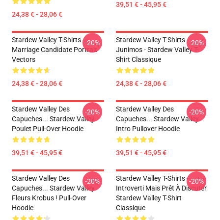
39,51 € - 45,95 €
24,38 € - 28,06 €
Stardew Valley T-Shirts -
Stardew Valley T-Shirts -
-20%
-20%
Marriage Candidate Portrait
Junimos - Stardew Valley T-
Vectors
Shirt Classique
24,38 € - 28,06 €
24,38 € - 28,06 €
Stardew Valley Des
Stardew Valley Des
-20%
-20%
Capuches... Stardew Valley
Capuches... Stardew Valley
Poulet Pull-Over Hoodie
Intro Pullover Hoodie
39,51 € - 45,95 €
39,51 € - 45,95 €
Stardew Valley Des
Stardew Valley T-Shirts -
-20%
-20%
Capuches... Stardew Valley
Introverti Mais Prêt À Discuter
Fleurs Krobus ! Pull-Over
Stardew Valley T-Shirt
Hoodie
Classique