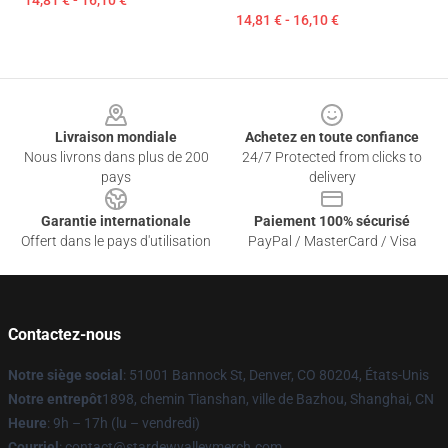
14,81 € - 16,10 €
14,81 € - 16,10 €
Footer
Livraison mondiale
Achetez en toute confiance
Nous livrons dans plus de 200
24/7 Protected from clicks to
pays
delivery
Garantie internationale
Paiement 100% sécurisé
Offert dans le pays d'utilisation
PayPal / MasterCard / Visa
Contactez-nous
Notre siège social
: 51001 Bannock St, Denver, CO 80204, États-Unis
Notre entrepôt
1898, chemin Tianshan, ville de Bazhou, Shanghai, CN
Heure
: 9h – 17h (lu – vendredi)
Courriel
: contact@stardewvalleymerch.com