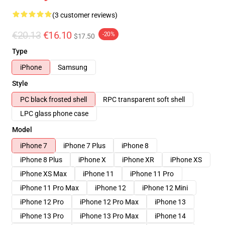
(3 customer reviews)
€20.13
€16.10
-20%
$17.50
Type
iPhone
Samsung
Style
PC black frosted shell
RPC transparent soft shell
LPC glass phone case
Model
iPhone 7
iPhone 7 Plus
iPhone 8
iPhone 8 Plus
iPhone X
iPhone XR
iPhone XS
iPhone XS Max
iPhone 11
iPhone 11 Pro
iPhone 11 Pro Max
iPhone 12
iPhone 12 Mini
iPhone 12 Pro
iPhone 12 Pro Max
iPhone 13
iPhone 13 Pro
iPhone 13 Pro Max
iPhone 14