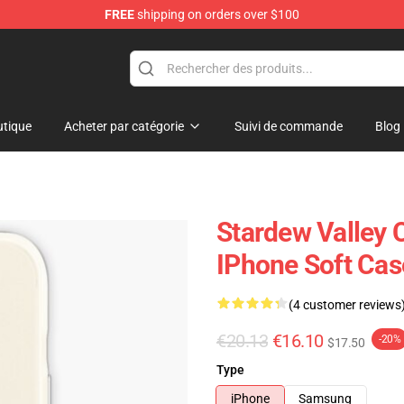
FREE
shipping on orders over $100
ndise Shop
tique
Acheter par catégorie
Suivi de commande
Blog
Stardew Valley 
IPhone Soft Cas
(4 customer reviews
€20.13
€16.10
-20%
$17.50
Type
iPhone
Samsung