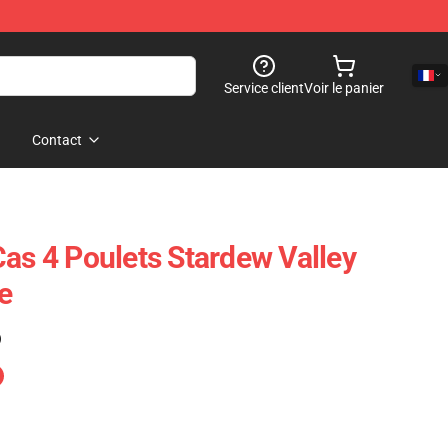
Service client
Voir le panier
Contact
Cas 4 Poulets Stardew Valley
e
)