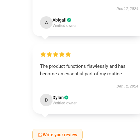
Dec 17, 2024
Abigail
A
Verified owner
The product functions flawlessly and has
become an essential part of my routine.
Dec 12, 2024
Dylan
D
Verified owner
Write your review