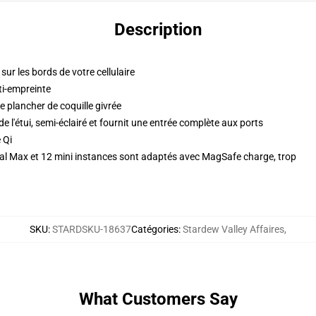
Description
sur les bords de votre cellulaire
i-empreinte
e plancher de coquille givrée
de l'étui, semi-éclairé et fournit une entrée complète aux ports
 Qi
nal Max et 12 mini instances sont adaptés avec MagSafe charge, trop
SKU
:
STARDSKU-18637
Catégories
:
Stardew Valley Affaires
,
What Customers Say