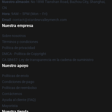
Nuestro almacén
: No 1898 Tianshan Road, Bazhou City, Shanghai,
CN
Hora
: 9AM – 5PM (Mon – Fri)
Email
: contact@stardewvalleymerch.com
Nuestra empresa
Sobre nosotros
Términos y condiciones
Política de privacidad
DMCA - Política de Copyright
CA SB657: Ley de transparencia en la cadena de suministro
Nuestro apoyo
Políticas de envío
Condiciones de pago
Políticas de reembolso
Contáctenos
Ayuda al cliente (FAQ)
Mayorista
Nuestra tienda