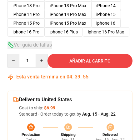
iPhone 13 Pro
iPhone 13 Pro Max
iPhone 14
iPhone 14 Pro
iPhone 14 Pro Max
iPhone 15
iPhone 15 Pro
iPhone 15 Pro Max
iphone 16
iphone 16 Pro
iphone 16 Plus
iphone 16 Pro Max
Ver guía de tallas
Quantity
AÑADIR AL CARRITO
Esta venta termina en
04
:
39
:
54
Deliver to United States
Cost to ship:
$6.99
Standard - Order today to get by
Aug. 15 - Aug. 22
Production
Shipping
Delivered
Today
Aug. 11
Aug. 15 - Aug. 22