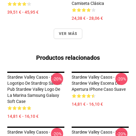
Camiseta Clásica
39,51 € - 45,95 €
24,38 € - 28,06 €
VER MÁS
Productos relacionados
Stardew Valley Casos - El
Stardew Valley Casos -
-20%
-20%
Logotipo De Stardrop Saloon
Stardew Valley Escena De
Pub Stardew Valley Logo De
Apertura IPhone Caso Suave
La Marina Samsung Galaxy
Soft Case
14,81 € - 16,10 €
14,81 € - 16,10 €
Stardew Valley Casos -
Stardew Valley Casos - Shane
-20%
-20%