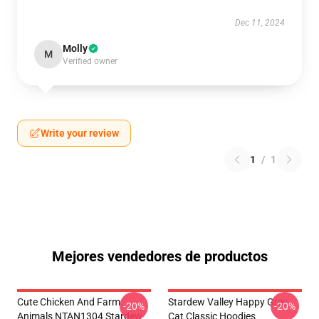
Dec 11, 2024
Molly
M
Verified owner
Write your review
1
/
1
Mejores vendedores de productos
Cute Chicken And Farm
Stardew Valley Happy Grey
-20%
-20%
Animals NTAN1304 Stardew
Cat Classic Hoodies