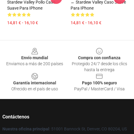
Stardew Valley Pollo Caso
← Stardew Valley Caso Suave
Suave Para IPhone
Para IPhone
14,81 € - 16,10 €
14,81 € - 16,10 €
Footer
Envío mundial
Compra con confianza
Enviamos a más de 200 países
Protegido 24/7 desde los clics
hasta la entrega
Garantía internacional
Pago 100% seguro
Ofrecido en el país de uso
PayPal / MasterCard / Visa
Contáctenos
Nuestra oficina principal
: 51001 Bannock St, Denver, CO 80204, US