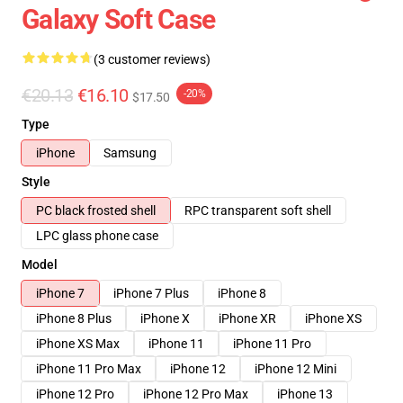
Galaxy Soft Case
(3 customer reviews)
€20.13
€16.10
-20%
$17.50
Type
iPhone
Samsung
Style
PC black frosted shell
RPC transparent soft shell
LPC glass phone case
Model
iPhone 7
iPhone 7 Plus
iPhone 8
iPhone 8 Plus
iPhone X
iPhone XR
iPhone XS
iPhone XS Max
iPhone 11
iPhone 11 Pro
iPhone 11 Pro Max
iPhone 12
iPhone 12 Mini
iPhone 12 Pro
iPhone 12 Pro Max
iPhone 13