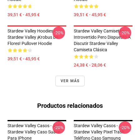
39,51 € - 45,95 €
39,51 € - 45,95 €
Stardew Valley Hoodies -
Stardew Valley Camisetas -
-20%
-20%
Stardew Valley ¡Krobus De
Introvertido Pero Dispuesto A
Flores! Pullover Hoodie
Discutir Stardew Valley
Camiseta Clásica
39,51 € - 45,95 €
24,38 € - 28,06 €
VER MÁS
Productos relacionados
Stardew Valley Casos - Jas...
Stardew Valley Casos -
-20%
-20%
Stardew Valley Caso Suave
Stardew Valley Pixel Trash
Para IPhone
Teléfono Caso Samsung