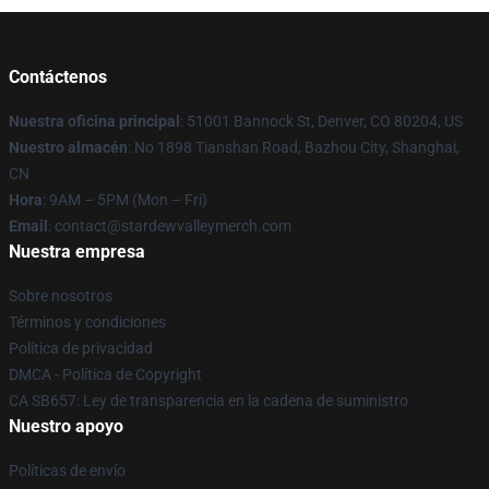
Contáctenos
Nuestra oficina principal
: 51001 Bannock St, Denver, CO 80204, US
Nuestro almacén
: No 1898 Tianshan Road, Bazhou City, Shanghai,
CN
Hora
: 9AM – 5PM (Mon – Fri)
Email
: contact@stardewvalleymerch.com
Nuestra empresa
Sobre nosotros
Términos y condiciones
Política de privacidad
DMCA - Política de Copyright
CA SB657: Ley de transparencia en la cadena de suministro
Nuestro apoyo
Políticas de envío