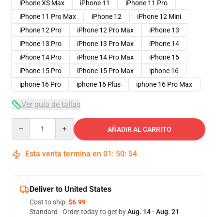
iPhone XS Max
iPhone 11
iPhone 11 Pro
iPhone 11 Pro Max
iPhone 12
iPhone 12 Mini
iPhone 12 Pro
iPhone 12 Pro Max
iPhone 13
iPhone 13 Pro
iPhone 13 Pro Max
iPhone 14
iPhone 14 Pro
iPhone 14 Pro Max
iPhone 15
iPhone 15 Pro
iPhone 15 Pro Max
iphone 16
iphone 16 Pro
iphone 16 Plus
iphone 16 Pro Max
Ver guía de tallas
Quantity
AÑADIR AL CARRITO
Esta venta termina en
01
:
50
:
54
Deliver to United States
Cost to ship:
$6.99
Standard - Order today to get by
Aug. 14 - Aug. 21