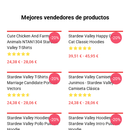
Mejores vendedores de productos
Cute Chicken And Farm
Stardew Valley Happy Grey
-20%
-20%
Animals NTAN1304 Stardew
Cat Classic Hoodies
Valley T-Shirts
39,51 € - 45,95 €
24,38 € - 28,06 €
Stardew Valley T-Shirts -
Stardew Valley Camisetas -
-20%
-20%
Marriage Candidate Portrait
Junimos - Stardew Valley
Vectors
Camiseta Clásica
24,38 € - 28,06 €
24,38 € - 28,06 €
Stardew Valley Hoodies -
Stardew Valley Hoodies -
-20%
-20%
Stardew Valley Pollo Pullover
Stardew Valley Intro Pullover
Hoodie
Hoodie