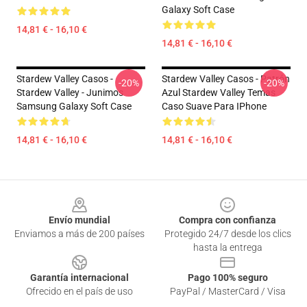
Galaxy Soft Case
14,81 € - 16,10 €
14,81 € - 16,10 €
Stardew Valley Casos -
Stardew Valley Casos - Patrón
-20%
-20%
Stardew Valley - Junimos
Azul Stardew Valley Temas
Samsung Galaxy Soft Case
Caso Suave Para IPhone
14,81 € - 16,10 €
14,81 € - 16,10 €
Footer
Envío mundial
Compra con confianza
Enviamos a más de 200 países
Protegido 24/7 desde los clics
hasta la entrega
Garantía internacional
Pago 100% seguro
Ofrecido en el país de uso
PayPal / MasterCard / Visa