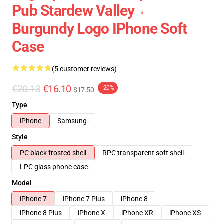
Pub Stardew Valley ←
Burgundy Logo IPhone Soft
Case
(5 customer reviews)
€20.13
€16.10
-20%
$17.50
Type
iPhone
Samsung
Style
PC black frosted shell
RPC transparent soft shell
LPC glass phone case
Model
iPhone 7
iPhone 7 Plus
iPhone 8
iPhone 8 Plus
iPhone X
iPhone XR
iPhone XS