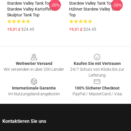
Stardew Valley Tank Tops - Ja.
Stardew Valley Tank Tops - 4
-20%
-20%
Stardew Valley Kartoffel Eis
Hühner Stardew Valley Tank
Skulptur Tank Top
Top
19,31 £
$24.45
19,31 £
$24.45
Footer
Weltweiter Versand
Kaufen Sie mit Vertrauen
Wir versenden in über 200 Länder
24/7 Schutz von Klicks bis zur
Lieferung
Internationale Garantie
100% Sicherer Checkout
Im Nutzungsland angeboten
PayPal / MasterCard / Visa
Kontaktieren Sie uns