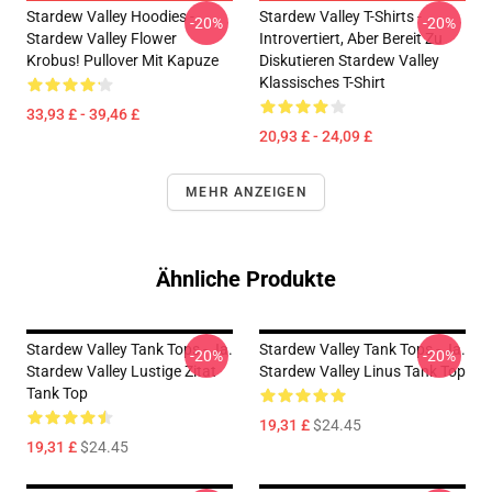
Stardew Valley Hoodies -
Stardew Valley T-Shirts -
-20%
-20%
Stardew Valley Flower
Introvertiert, Aber Bereit Zu
Krobus! Pullover Mit Kapuze
Diskutieren Stardew Valley
Klassisches T-Shirt
33,93 £ - 39,46 £
20,93 £ - 24,09 £
MEHR ANZEIGEN
Ähnliche Produkte
Stardew Valley Tank Tops - Ja.
Stardew Valley Tank Tops - Ja.
-20%
-20%
Stardew Valley Lustige Zitat
Stardew Valley Linus Tank Top
Tank Top
19,31 £
$24.45
19,31 £
$24.45