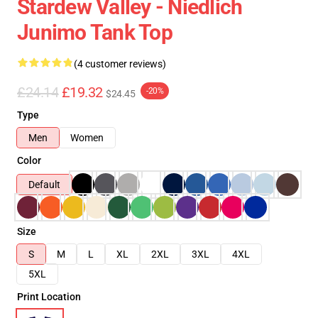
Stardew Valley - Niedlich
Junimo Tank Top
(4 customer reviews)
£24.14
£19.32
-20%
$24.45
Type
Men
Women
Color
Default
Size
S
M
L
XL
2XL
3XL
4XL
5XL
Print Location