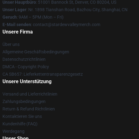
Unser Hauptbüro
: 51001 Bannock St, Denver, CO 80204, US
Unser Lager
: Nr. 1898 Tianshan Road, Bazhou City, Shanghai, CN
Geruch
: 9AM – 5PM (Mon – Fri)
E-Mail senden
: contact@stardewvalleymerch.com
Unsere Firma
Über uns
Allgemeine Geschäftsbedingungen
Datenschutzrichtlinien
DMCA - Copyright Policy
CA SB657: Lieferkettentransparenzgesetz
Unsere Unterstützung
Versand und Lieferrichtlinien
Zahlungsbedingungen
Return & Refund Richtlinien
Kontaktieren Sie uns
Kundenhilfe (FAQ)
Werdegang
Unser Shop