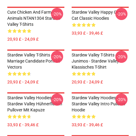
Cute Chicken And Farm
Stardew Valley Happy Grey
-20%
-20%
Animals NTAN1304 Stardew
Cat Classic Hoodies
Valley T-Shirts
33,93 £ - 39,46 £
20,93 £ - 24,09 £
Stardew Valley T-Shirts -
Stardew Valley T-Shirts -
-20%
-20%
Marriage Candidate Portrait
Junimos - Stardew Valley
Vectors
Klassisches T-Shirt
20,93 £ - 24,09 £
20,93 £ - 24,09 £
Stardew Valley Hoodies -
Stardew Valley Hoodies -
-20%
-20%
Stardew Valley Hühnerfleisch
Stardew Valley Intro Pullover
Pullover Mit Kapuze
Hoodie
33,93 £ - 39,46 £
33,93 £ - 39,46 £