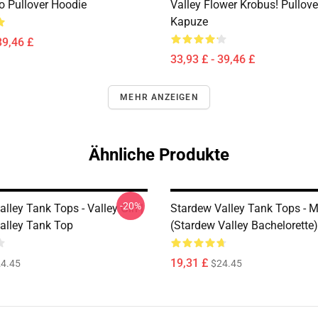
ro Pullover Hoodie
Valley Flower Krobus! Pullove
Kapuze
39,46 £
33,93 £ - 39,46 £
MEHR ANZEIGEN
Ähnliche Produkte
-20%
lley Tank Tops - Valley Girl |
Stardew Valley Tank Tops - 
alley Tank Top
(Stardew Valley Bachelorette
19,31 £
4.45
$24.45