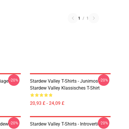
1
/
1
-20%
-20%
riage
Stardew Valley T-Shirts - Junimos -
Stardew Valley Klassisches T-Shirt
20,93 £ - 24,09 £
-20%
-20%
rdew
Stardew Valley T-Shirts - Introvertiert,