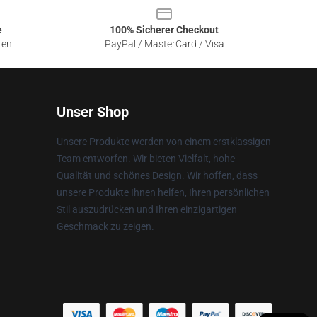
e
100% Sicherer Checkout
ten
PayPal / MasterCard / Visa
Unser Shop
Unsere Produkte werden von einem erstklassigen
Team entworfen. Wir bieten Vielfalt, hohe
Qualität und schönes Design. Wir hoffen, dass
unsere Produkte Ihnen helfen, Ihren persönlichen
Stil auszudrücken und Ihren einzigartigen
Geschmack zu zeigen.