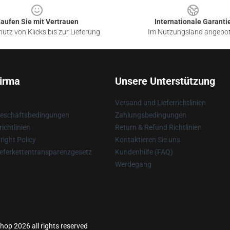
aufen Sie mit Vertrauen
Internationale Garanti
utz von Klicks bis zur Lieferung
Im Nutzungsland angebo
irma
Unsere Unterstützung
Versand und Lieferrichtlinien
Geschäftsbedingungen
Zahlungsbedingungen
ichtlinien
Return & Refund Richtlinien
ight Policy
Kontaktieren Sie uns
eferkettentransparenzgesetz
Kundenhilfe (FAQ)
Werdegang
hop 2026 all rights reserved