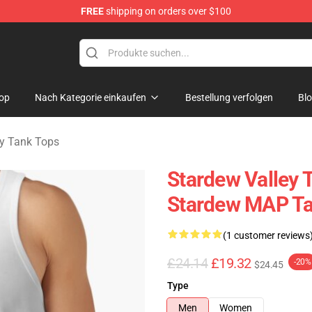
FREE
shipping on orders over $100
ndise Shop
op
Nach Kategorie einkaufen
Bestellung verfolgen
Bl
ey Tank Tops
Stardew Valley T
Stardew MAP Ta
(1 customer reviews
£24.14
£19.32
-20%
$24.45
Type
Men
Women