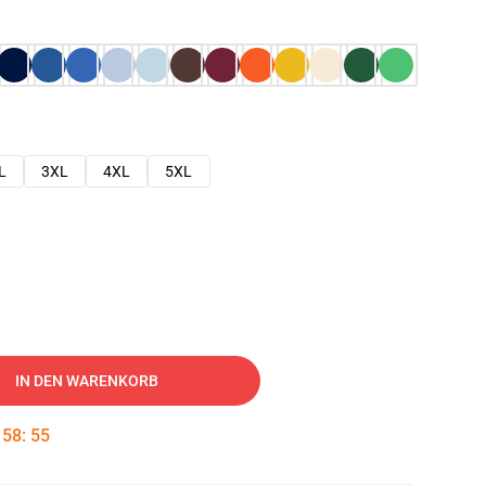
L
3XL
4XL
5XL
IN DEN WARENKORB
:
58
:
54