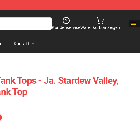
Kundenservice
Warenkorb anzeigen
og
Kontakt
ank Tops - Ja. Stardew Valley,
nk Top
)