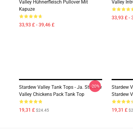
Valley Hühnerfleisch Pullover Mit
Valley Int
Kapuze
33,93 £ - 
33,93 £ - 39,46 £
-20%
Stardew Valley Tank Tops - Ja. Stardew
Stardew Va
Valley Chickens Pack Tank Top
Stardew V
19,31 £
19,31 £
$24.45
$2
Footer