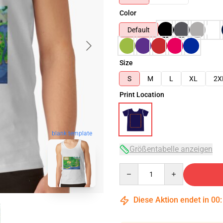
Color
Default
Size
S
M
L
XL
2X
Print Location
blank template
Größentabelle anzeigen
Quantity
Diese Aktion endet in
00