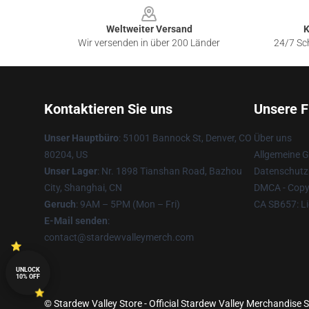
Weltweiter Versand
K
Wir versenden in über 200 Länder
24/7 Sch
Kontaktieren Sie uns
Unsere F
Unser Hauptbüro
: 51001 Bannock St, Denver, CO
Über uns
80204, US
Allgemeine 
Unser Lager
: Nr. 1898 Tianshan Road, Bazhou
Datenschutzr
City, Shanghai, CN
DMCA - Copyr
Geruch
: 9AM – 5PM (Mon – Fri)
CA SB657: Li
E-Mail senden
:
contact@stardewvalleymerch.com
UNLOCK
10% OFF
© Stardew Valley Store - Official Stardew Valley Merchandise S