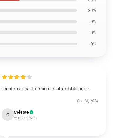
20%
0%
0%
0%
Great material for such an affordable price.
Dec 14, 2024
Celeste
C
Verified owner