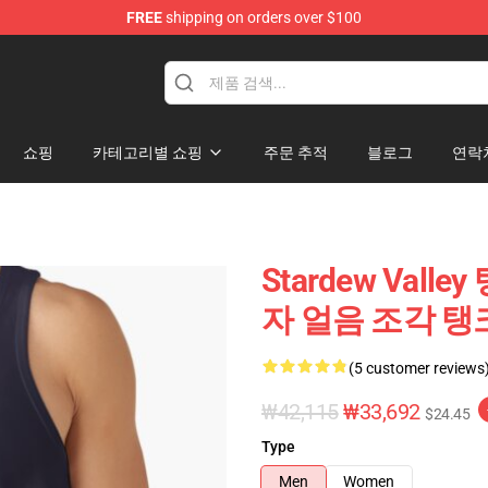
FREE
shipping on orders over $100
ndise Shop
쇼핑
카테고리별 쇼핑
주문 추적
블로그
연락
Stardew Valley 
자 얼음 조각 탱
(5 customer reviews
₩42,115
₩33,692
$24.45
Type
Men
Women