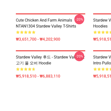
-20%
Cute Chicken And Farm Animals
Stardew V
NTAN1304 Stardew Valley T-Shirts
Hoodies
₩3,651,700 - ₩4,202,900
₩5,918,51
-20%
Stardew Valley 후드 - Stardew Valley 닭
Stardew V
고기 풀 오버 Hoodie
Intro Pu
₩5,918,510 - ₩6,883,110
₩5,918,51