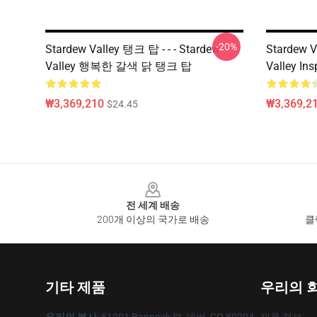
-20%
Stardew Valley 탱크 탑 - - - Stardew
Stardew V
Valley 행복한 갈색 닭 탱크 탑
Valley I
₩3,369,210
₩3,369,2
$24.45
Footer
전 세계 배송
200개 이상의 국가로 배송
클
기타 제품
우리의 