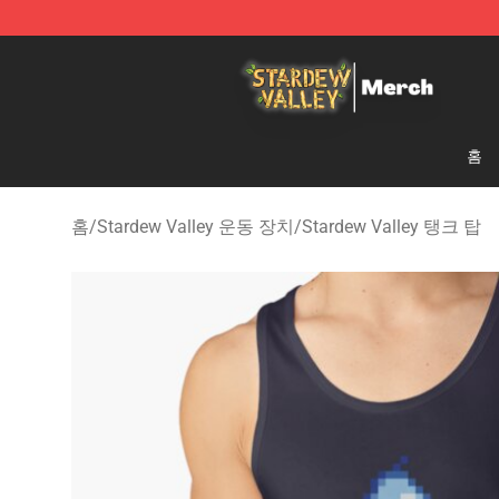
Stardew Valley Store - Official Stardew Valley Mercha
홈
홈
/
Stardew Valley 운동 장치
/
Stardew Valley 탱크 탑