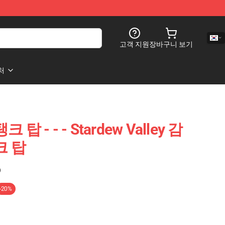
고객 지원
장바구니 보기
처
탱크 탑 - - - Stardew Valley 감
크 탑
)
-20%