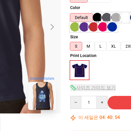
Color
Default
Size
S
M
L
XL
2X
Print Location
blank template
사이즈 가이드 보기
Quantity
이 세일은
04
:
40
:
53