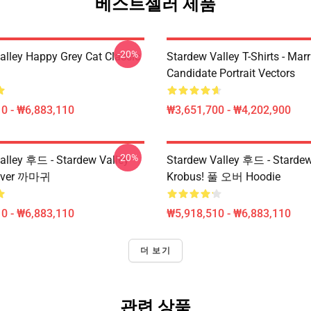
베스트셀러 제품
-20%
alley Happy Grey Cat Classic
Stardew Valley T-Shirts - Mar
Candidate Portrait Vectors
0 - ₩6,883,110
₩3,651,700 - ₩4,202,900
-20%
alley 후드 - Stardew Valley
Stardew Valley 후드 - Starde
llover 까마귀
Krobus! 풀 오버 Hoodie
0 - ₩6,883,110
₩5,918,510 - ₩6,883,110
더 보기
관련 상품