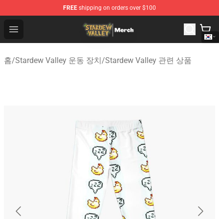
FREE
shipping on orders over $100
Stardew Valley Store - Official Stardew Valley Merchand
Open menu
홈
/
Stardew Valley 운동 장치
/
Stardew Valley 관련 상품