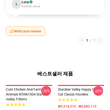
Lucy
L
Verified owner
Write your review
1
/
1
베스트셀러 제품
Cute Chicken And Farm
Stardew Valley Happy Grey
-20%
-20%
Animals NTAN1304 Stardew
Cat Classic Hoodies
Valley T-Shirts
₩5,918,510 - ₩6,883,110