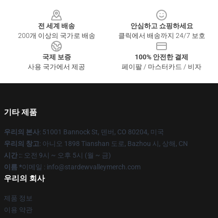
Footer
전 세계 배송
안심하고 쇼핑하세요
200개 이상의 국가로 배송
클릭에서 배송까지 24/7 보호
국제 보증
100% 안전한 결제
사용 국가에서 제공
페이팔 / 마스터카드 / 비자
기타 제품
우리의 본사
: 51001 Bannock St, 덴버, CO 80204, 미국
우리의 창고
: 아니오 1898 Tianshan 도로, Bazhou 시, 상해, CN
시간 :
: 오전 9시 ~ 오후 5시 (월 ~ 금)
이름 *
이메일 : info@stardewvalleymerch.com
우리의 회사
제품 정보
이용 약관