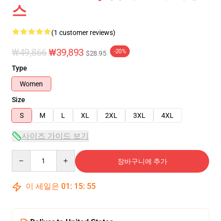
스
(1 customer reviews)
₩49,866
₩39,893
-20%
$28.95
Type
Women
Size
S
M
L
XL
2XL
3XL
4XL
사이즈 가이드 보기
Quantity
장바구니에 추가
이 세일은
01
:
15
:
54