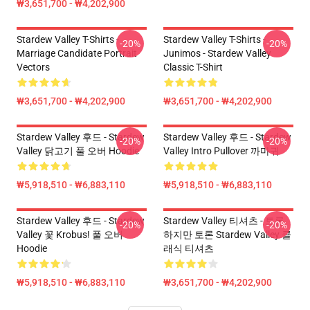
₩3,651,700 - ₩4,202,900
Stardew Valley T-Shirts -
Stardew Valley T-Shirts -
-20%
-20%
Marriage Candidate Portrait
Junimos - Stardew Valley
Vectors
Classic T-Shirt
₩3,651,700 - ₩4,202,900
₩3,651,700 - ₩4,202,900
Stardew Valley 후드 - Stardew
Stardew Valley 후드 - Stardew
-20%
-20%
Valley 닭고기 풀 오버 Hoodie
Valley Intro Pullover 까마귀
₩5,918,510 - ₩6,883,110
₩5,918,510 - ₩6,883,110
Stardew Valley 후드 - Stardew
Stardew Valley 티셔츠 - 토론
-20%
-20%
Valley 꽃 Krobus! 풀 오버
하지만 토론 Stardew Valley 클
Hoodie
래식 티셔츠
₩5,918,510 - ₩6,883,110
₩3,651,700 - ₩4,202,900