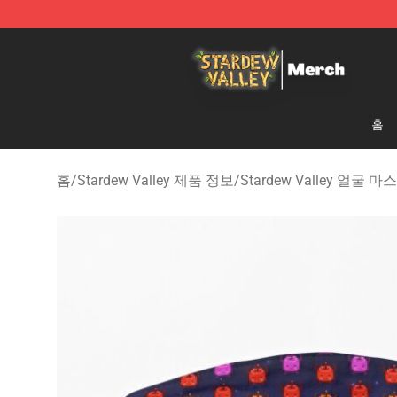
Stardew Valley Store - Official Stardew Valley Mercha
홈
홈
/
Stardew Valley 제품 정보
/
Stardew Valley 얼굴 마