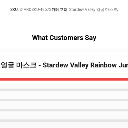
SKU
:
STARDSKU-48573
카테고리
:
Stardew Valley 얼굴 마스크
,
What Customers Say
lley 얼굴 마스크 - Stardew Valley Rainbo