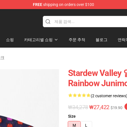
FREE
shipping on orders over $100
ndise Shop
쇼핑
카테고리별 쇼핑
주문 추적
블로그
연락
스크
Stardew Valley
Rainbow Jun
(2 customer reviews
₩34,278
₩27,422
$19.90
Size
M
L