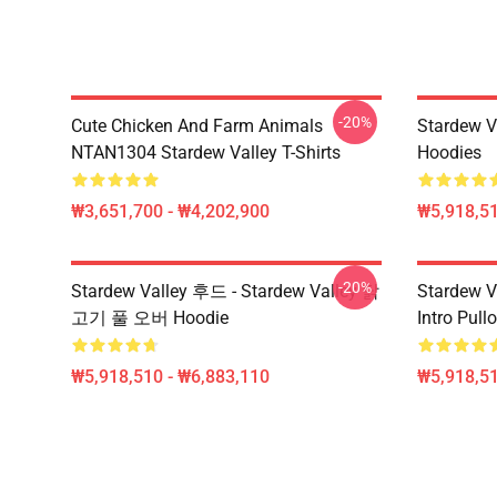
-20%
Cute Chicken And Farm Animals
Stardew V
NTAN1304 Stardew Valley T-Shirts
Hoodies
₩3,651,700 - ₩4,202,900
₩5,918,51
-20%
Stardew Valley 후드 - Stardew Valley 닭
Stardew V
고기 풀 오버 Hoodie
Intro Pu
₩5,918,510 - ₩6,883,110
₩5,918,51