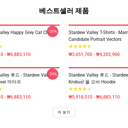
베스트셀러 제품
-20%
alley Happy Grey Cat Classic
Stardew Valley T-Shirts - Mar
Candidate Portrait Vectors
0 - ₩6,883,110
₩3,651,700 - ₩4,202,900
-20%
alley 후드 - Stardew Valley
Stardew Valley 후드 - Starde
llover 까마귀
Krobus! 풀 오버 Hoodie
0 - ₩6,883,110
₩5,918,510 - ₩6,883,110
더 보기