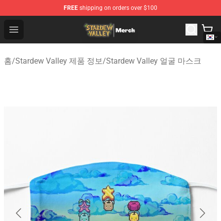
FREE
shipping on orders over $100
Stardew Valley Store - Official Stardew Valley Merchand
Open menu
홈
/
Stardew Valley 제품 정보
/
Stardew Valley 얼굴 마스크