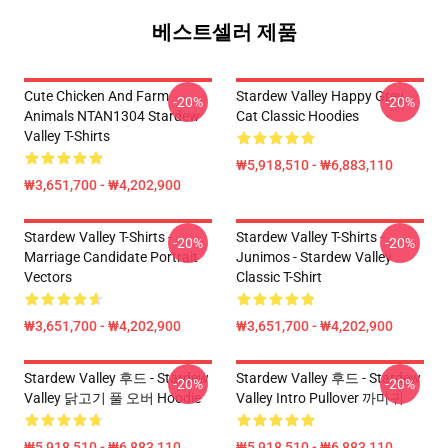
베스트셀러 제품
Cute Chicken And Farm
Stardew Valley Happy Grey
-20%
-20%
Animals NTAN1304 Stardew
Cat Classic Hoodies
Valley T-Shirts
₩5,918,510 - ₩6,883,110
₩3,651,700 - ₩4,202,900
Stardew Valley T-Shirts -
Stardew Valley T-Shirts -
-20%
-20%
Marriage Candidate Portrait
Junimos - Stardew Valley
Vectors
Classic T-Shirt
₩3,651,700 - ₩4,202,900
₩3,651,700 - ₩4,202,900
Stardew Valley 후드 - Stardew
Stardew Valley 후드 - Stardew
-20%
-20%
Valley 닭고기 풀 오버 Hoodie
Valley Intro Pullover 까마귀
₩5,918,510 - ₩6,883,110
₩5,918,510 - ₩6,883,110