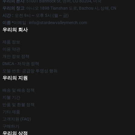
우리의 본사
: 51001 Bannock St, 덴버, CO 80204, 미국
우리의 창고
: 아니오 1898 Tianshan 도로, Bazhou 시, 상해, CN
시간 :
: 오전 9시 ~ 오후 5시 (월 ~ 금)
이름 *
이메일 : info@stardewvalleymerch.com
우리의 회사
제품 정보
이용 약관
개인 정보 정책
DMCA - 저작권 정책
모델 번호: 공급망 투명성 행위
우리의 지원
배송 및 배송 정책
지불 기간
반품 및 환불 정책
기타 제품
고객지원 (FAQ)
구매하기
우리의 상점