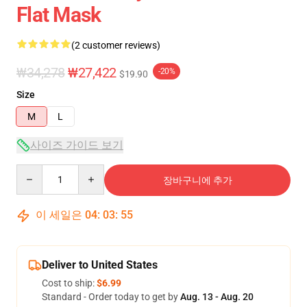
Flat Mask
(2 customer reviews)
₩34,278
₩27,422
-20%
$19.90
Size
M
L
사이즈 가이드 보기
Quantity
장바구니에 추가
이 세일은
04
:
03
:
54
Deliver to United States
Cost to ship:
$6.99
Standard - Order today to get by
Aug. 13 - Aug. 20