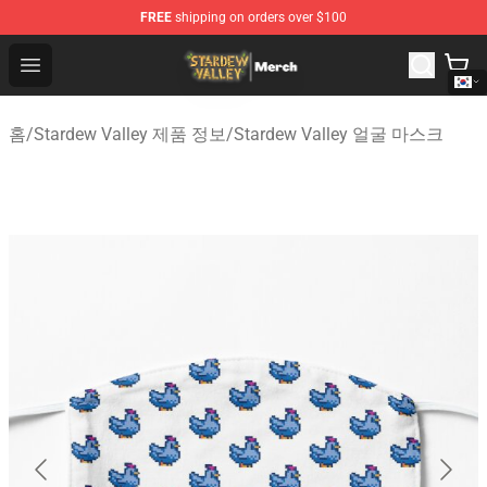
FREE
shipping on orders over $100
Stardew Valley Store - Official Stardew Valley Merchand
Open menu
홈
/
Stardew Valley 제품 정보
/
Stardew Valley 얼굴 마스크