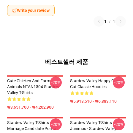
Write your review
1
/
1
베스트셀러 제품
Cute Chicken And Farm
Stardew Valley Happy Grey
-20%
-20%
Animals NTAN1304 Stardew
Cat Classic Hoodies
Valley T-Shirts
₩5,918,510 - ₩6,883,110
₩3,651,700 - ₩4,202,900
Stardew Valley T-Shirts -
Stardew Valley T-Shirts -
-20%
-20%
Marriage Candidate Portrait
Junimos - Stardew Valley