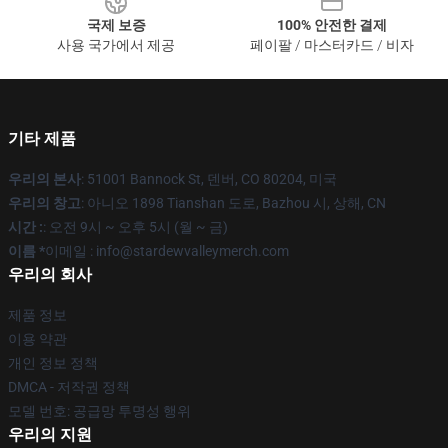
국제 보증
100% 안전한 결제
사용 국가에서 제공
페이팔 / 마스터카드 / 비자
기타 제품
우리의 본사
: 51001 Bannock St, 덴버, CO 80204, 미국
우리의 창고
: 아니오 1898 Tianshan 도로, Bazhou 시, 상해, CN
시간 :
: 오전 9시 ~ 오후 5시 (월 ~ 금)
이름 *
이메일 : info@stardewvalleymerch.com
우리의 회사
제품 정보
이용 약관
개인 정보 정책
DMCA - 저작권 정책
모델 번호: 공급망 투명성 행위
우리의 지원