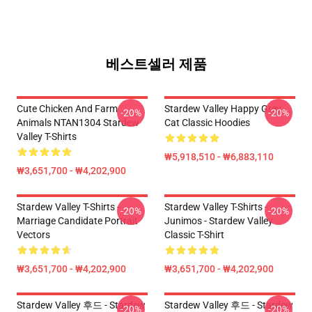
베스트셀러 제품
Cute Chicken And Farm
Stardew Valley Happy Grey
-20%
-20%
Animals NTAN1304 Stardew
Cat Classic Hoodies
Valley T-Shirts
₩5,918,510 - ₩6,883,110
₩3,651,700 - ₩4,202,900
Stardew Valley T-Shirts -
Stardew Valley T-Shirts -
-20%
-20%
Marriage Candidate Portrait
Junimos - Stardew Valley
Vectors
Classic T-Shirt
₩3,651,700 - ₩4,202,900
₩3,651,700 - ₩4,202,900
Stardew Valley 후드 - Stardew
Stardew Valley 후드 - Stardew
-20%
-20%