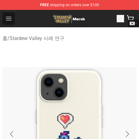
FREE
shipping on orders over $100
Stardew Valley Store - Official Stardew Valley Merchand
Open menu
홈
/
Stardew Valley 사례 연구