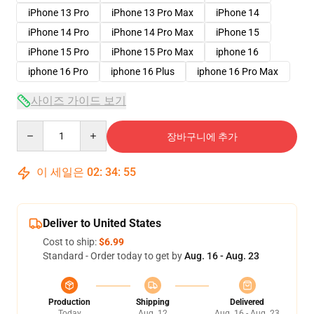
iPhone 13 Pro
iPhone 13 Pro Max
iPhone 14
iPhone 14 Pro
iPhone 14 Pro Max
iPhone 15
iPhone 15 Pro
iPhone 15 Pro Max
iphone 16
iphone 16 Pro
iphone 16 Plus
iphone 16 Pro Max
사이즈 가이드 보기
Quantity
장바구니에 추가
이 세일은
02
:
34
:
54
Deliver to United States
Cost to ship:
$6.99
Standard - Order today to get by
Aug. 16 - Aug. 23
Production
Shipping
Delivered
Today
Aug. 12
Aug. 16 - Aug. 23