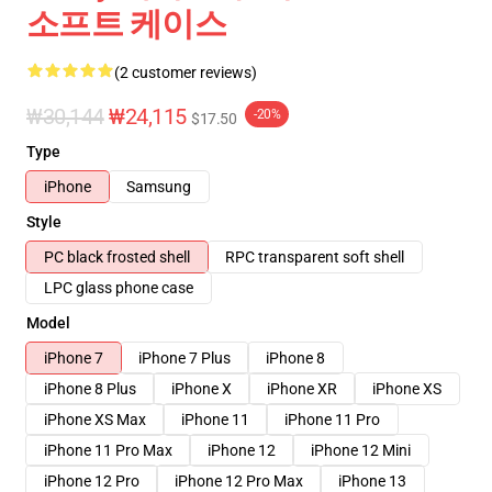
소프트 케이스
(2 customer reviews)
₩30,144
₩24,115
-20%
$17.50
Type
iPhone
Samsung
Style
PC black frosted shell
RPC transparent soft shell
LPC glass phone case
Model
iPhone 7
iPhone 7 Plus
iPhone 8
iPhone 8 Plus
iPhone X
iPhone XR
iPhone XS
iPhone XS Max
iPhone 11
iPhone 11 Pro
iPhone 11 Pro Max
iPhone 12
iPhone 12 Mini
iPhone 12 Pro
iPhone 12 Pro Max
iPhone 13