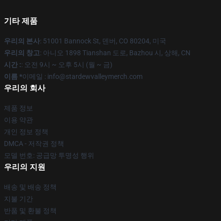
기타 제품
우리의 본사
: 51001 Bannock St, 덴버, CO 80204, 미국
우리의 창고
: 아니오 1898 Tianshan 도로, Bazhou 시, 상해, CN
시간 :
: 오전 9시 ~ 오후 5시 (월 ~ 금)
이름 *
이메일 : info@stardewvalleymerch.com
우리의 회사
제품 정보
이용 약관
개인 정보 정책
DMCA - 저작권 정책
모델 번호: 공급망 투명성 행위
우리의 지원
배송 및 배송 정책
지불 기간
반품 및 환불 정책