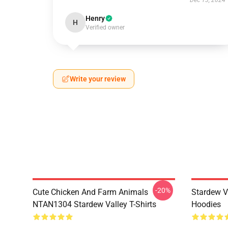
Dec 13, 2024
Henry
H
Verified owner
Write your review
-20%
Cute Chicken And Farm Animals
Stardew V
NTAN1304 Stardew Valley T-Shirts
Hoodies