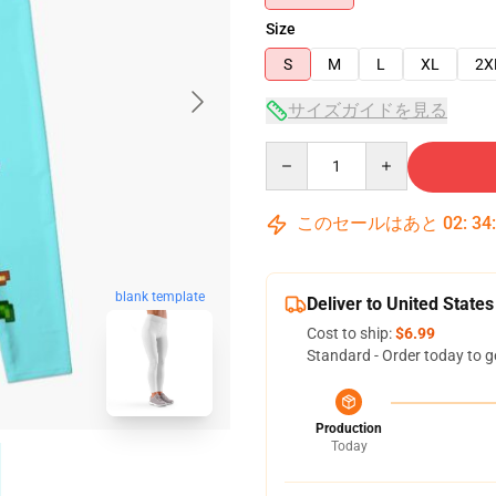
Size
S
M
L
XL
2X
サイズガイドを見る
Quantity
このセールはあと
02
:
34
blank template
Deliver to United States
Cost to ship:
$6.99
Standard - Order today to g
Production
Today