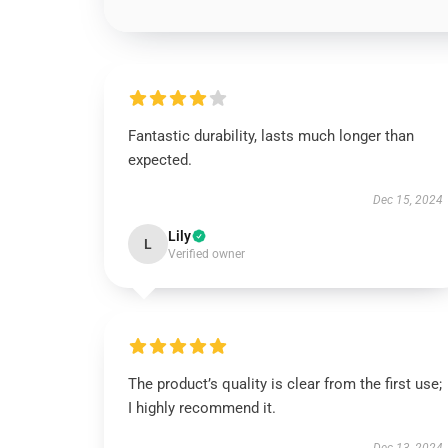
Fantastic durability, lasts much longer than
expected.
Dec 15, 2024
Lily
L
Verified owner
The product’s quality is clear from the first use;
I highly recommend it.