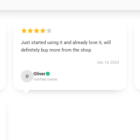
Just started using it and already love it, will
definitely buy more from the shop.
Dec 14, 2024
Oliver
O
Verified owner