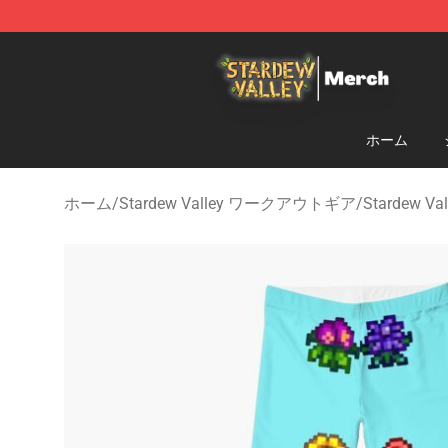
Stardew Valley Store - Official Stardew Valley Mercha
ホーム
ホーム
/
Stardew Valley ワークアウトギア
/
Stardew V