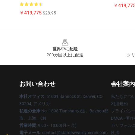
￥419,77
￥419,775
$28.95
Footer
世界中に配送
200カ国以上に配送
クリ
お問い合わせ
会社案内
本社オフィス
: 51001 Bannock St, Denver, CO
私たちにつ
80204, アメリカ
利用規約
私達の倉庫
:No. 1898 Tianshanの道、Bazhou都
プライバシ
市、上海、CN
DMCA - 
営業時間
: 9:00～18:00(月～金)
カリフォルニ
電子メール
: contact@stardewvalleymerch.com
性法