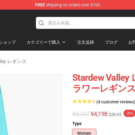
FREE
shipping on orders over $100
ndise Shop
ショップ
カテゴリーで購入
注文追跡
ブログ
お
alley レギンス
Stardew Valley
ラワーレギン
(4 customer reviews
¥5,247
¥4,198
-20%
$28.95
Type
Women