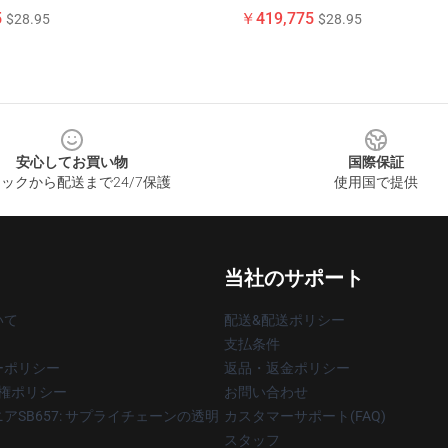
5
￥419,775
$28.95
$28.95
安心してお買い物
国際保証
ックから配送まで24/7保護
使用国で提供
当社のサポート
いて
配送&配送ポリシー
支払条件
ーポリシー
返品・返金ポリシー
著作権ポリシー
お問い合わせ
アSB657: サプライチェーンの透明
カスタマーサポート(FAQ)
スタッフ