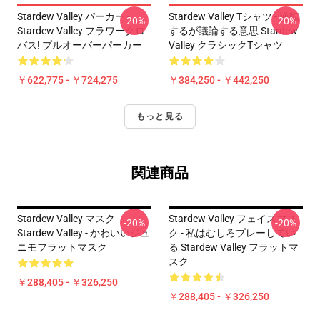
Stardew Valley パーカー -
Stardew Valley Tシャツ - 逆転
-20%
-20%
Stardew Valley フラワークロ
するが議論する意思 Stardew
バス! プルオーバーパーカー
Valley クラシックTシャツ
￥622,775 - ￥724,275
￥384,250 - ￥442,250
もっと見る
関連商品
Stardew Valley マスク -
Stardew Valley フェイスマス
-20%
-20%
Stardew Valley - かわいいジュ
ク - 私はむしろプレーしてい
ニモフラットマスク
る Stardew Valley フラットマ
スク
￥288,405 - ￥326,250
￥288,405 - ￥326,250