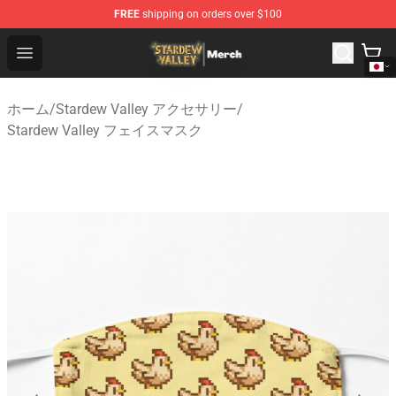
FREE
shipping on orders over $100
Stardew Valley Store - Official Stardew Valley Merchand
Open menu
ホーム
/
Stardew Valley アクセサリー
/
Stardew Valley フェイスマスク