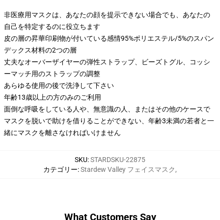
非医療用マスクは、あなたの顔を提示できない場合でも、あなたの
自己を特定するのに役立ちます
皮の層の昇華印刷物が付いている感情95%ポリエステル/5%のスパン
デックス材料の2つの層
丈夫なオーバーザイヤーの弾性ストラップ、ビーズトグル、コッシ
ーマッチ用のストラップの調整
あらゆる使用の後で洗浄して下さい
年齢13歳以上の方のみのご利用
面倒な呼吸をしている人や、無意識の人、またはその他のケースで
マスクを脱いで助けを借りることができない、年齢3未満の若者と一
緒にマスクを離さなければいけません
SKU
:
STARDSKU-22875
カテゴリー
:
Stardew Valley フェイスマスク
,
What Customers Say