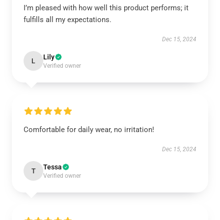
I’m pleased with how well this product performs; it
fulfills all my expectations.
Dec 15, 2024
Lily
L
Verified owner
Comfortable for daily wear, no irritation!
Dec 15, 2024
Tessa
T
Verified owner