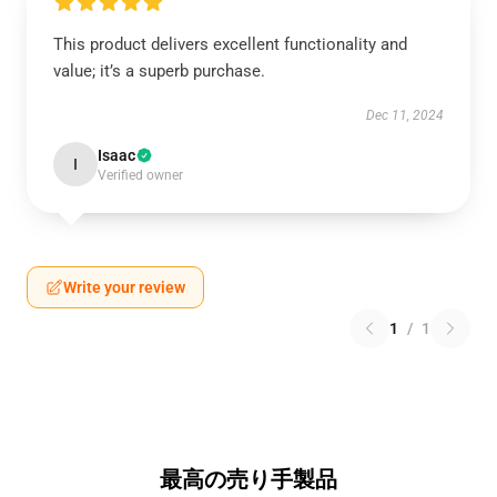
This product delivers excellent functionality and
value; it’s a superb purchase.
Dec 11, 2024
Isaac
I
Verified owner
Write your review
1
/
1
最高の売り手製品