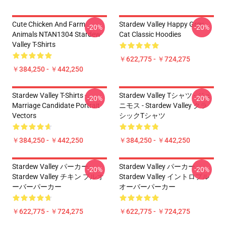
Cute Chicken And Farm
Stardew Valley Happy Grey
-20%
-20%
Animals NTAN1304 Stardew
Cat Classic Hoodies
Valley T-Shirts
￥622,775 - ￥724,275
￥384,250 - ￥442,250
Stardew Valley T-Shirts -
Stardew Valley Tシャツ - ジュ
-20%
-20%
Marriage Candidate Portrait
ニモス - Stardew Valley クラ
Vectors
シックTシャツ
￥384,250 - ￥442,250
￥384,250 - ￥442,250
Stardew Valley パーカー -
Stardew Valley パーカー -
-20%
-20%
Stardew Valley チキン プルオ
Stardew Valley イントロプル
ーバーパーカー
オーバーパーカー
￥622,775 - ￥724,275
￥622,775 - ￥724,275