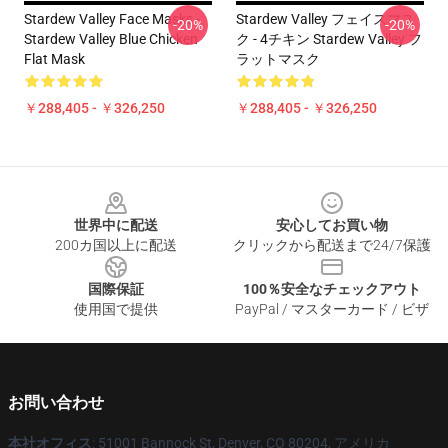
Stardew Valley Face Masks -
Stardew Valley フェイスマス
-20%
-20%
Stardew Valley Blue Chicken
ク - 4チキン Stardew Valley フ
Flat Mask
ラットマスク
￥288,405 - ￥326,250
￥288,405 - ￥326,250
Footer
世界中に配送
安心してお買い物
200カ国以上に配送
クリックから配送まで24/7保護
国際保証
100％安全なチェックアウト
使用国で提供
PayPal / マスターカード / ビザ
お問い合わせ
本社オフィス
: 51001 Bannock St, Denver, CO 80204, アメリカ