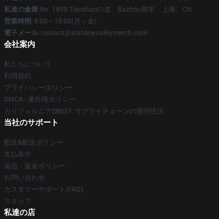
私達の倉庫
:No. 1898 Tianshanの道、Bazhou都市、上海、CN
営業時間
: 9:00～18:00(月～金)
電子メール
: contact@stardewvalleymerch.com
会社案内
私たちについて
利用規約
プライバシーポリシー
DMCA - 著作権ポリシー
カリフォルニアSB657: サプライチェーンの透明性法
当社のサポート
配送&配送ポリシー
支払条件
返品・返金ポリシー
お問い合わせ
カスタマーサポート(FAQ)
スタッフ
私達の店