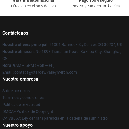
Garantía internacional
Pago 100% seguro
Ofrecido en el país de uso
PayPal / MasterCard / Visa
Contáctenos
Nuestra oficina principal
: 51001 Bannock St, Denver, CO 80204, US
Nuestro almacén
: No 1898 Tianshan Road, Bazhou City, Shanghai,
CN
Hora
: 9AM – 5PM (Mon – Fri)
Email
: contact@stardewvalleymerch.com
Nuestra empresa
Sobre nosotros
Términos y condiciones
Política de privacidad
DMCA - Política de Copyright
CA SB657: Ley de transparencia en la cadena de suministro
Nuestro apoyo