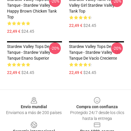
-20%
-20%
Tanque - Stardew Valley
Valley Girl Stardew Valley
Happy Brown Chicken Tank
Tank Top
Top
22,49 €
$24.45
22,49 €
$24.45
Stardew Valley Tops De
Stardew Valley Tops De
-20%
-20%
Tanque - Stardew Valley
Tanque - Stardew Valley - Un
Tanque Enano Superior
Tanque De Vacío Creciente
22,49 €
$24.45
22,49 €
$24.45
Footer
Envío mundial
Compra con confianza
Enviamos a más de 200 países
Protegido 24/7 desde los clics
hasta la entrega