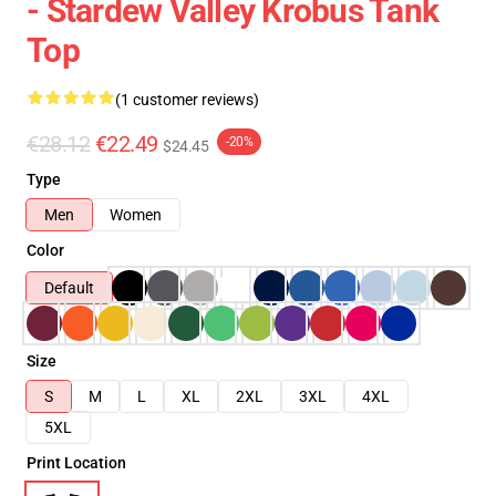
- Stardew Valley Krobus Tank
Top
(1 customer reviews)
€28.12
€22.49
-20%
$24.45
Type
Men
Women
Color
Default
Size
S
M
L
XL
2XL
3XL
4XL
5XL
Print Location