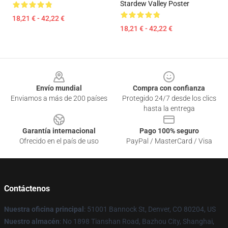
Stardew Valley Poster
18,21 € - 42,22 €
18,21 € - 42,22 €
Footer
Envío mundial
Compra con confianza
Enviamos a más de 200 países
Protegido 24/7 desde los clics
hasta la entrega
Garantía internacional
Pago 100% seguro
Ofrecido en el país de uso
PayPal / MasterCard / Visa
Contáctenos
Nuestra oficina principal
: 51001 Bannock St, Denver, CO 80204, US
Nuestro almacén
: No 1898 Tianshan Road, Bazhou City, Shanghai,