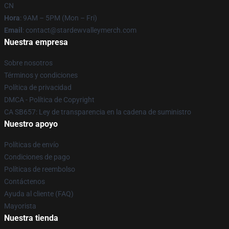
CN
Hora
: 9AM – 5PM (Mon – Fri)
Email
: contact@stardewvalleymerch.com
Nuestra empresa
Sobre nosotros
Términos y condiciones
Política de privacidad
DMCA - Política de Copyright
CA SB657: Ley de transparencia en la cadena de suministro
Nuestro apoyo
Políticas de envío
Condiciones de pago
Políticas de reembolso
Contáctenos
Ayuda al cliente (FAQ)
Mayorista
Nuestra tienda