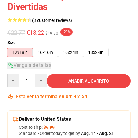
Divertidas
(3 customer reviews)
€22.77
€18.22
-20%
$19.80
Size
12x18in
16x16in
16x24in
18x24in
Ver guía de tallas
Quantity
AÑADIR AL CARRITO
Esta venta termina en
04
:
45
:
54
Deliver to United States
Cost to ship:
$6.99
Standard - Order today to get by
Aug. 14 - Aug. 21