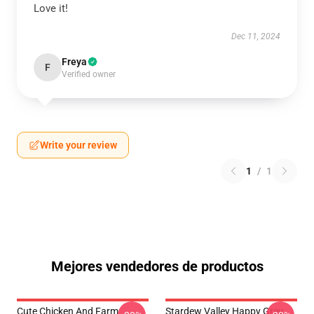
Love it!
Dec 11, 2024
Freya
F
Verified owner
Write your review
1
/
1
Mejores vendedores de productos
Cute Chicken And Farm
Stardew Valley Happy Grey