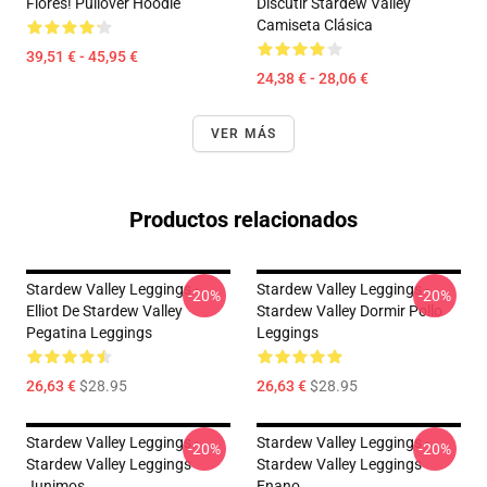
Flores! Pullover Hoodie
Discutir Stardew Valley
Camiseta Clásica
39,51 € - 45,95 €
24,38 € - 28,06 €
VER MÁS
Productos relacionados
Stardew Valley Leggings -
Stardew Valley Leggings -
-20%
-20%
Elliot De Stardew Valley
Stardew Valley Dormir Pollo
Pegatina Leggings
Leggings
26,63 €
$28.95
26,63 €
$28.95
Stardew Valley Leggings -
Stardew Valley Leggings -
-20%
-20%
Stardew Valley Leggings
Stardew Valley Leggings
Junimos
Enano