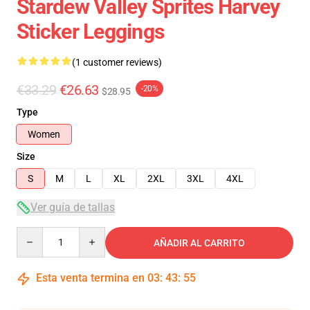
Stardew Valley Sprites Harvey
Sticker Leggings
(1 customer reviews)
€33.29
€26.63
-20%
$28.95
Type
Women
Size
S
M
L
XL
2XL
3XL
4XL
Ver guía de tallas
Quantity
AÑADIR AL CARRITO
Esta venta termina en
03
:
43
:
54