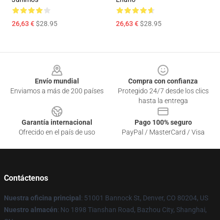
26,63 €
$28.95
26,63 €
$28.95
Footer
Envío mundial
Compra con confianza
Enviamos a más de 200 países
Protegido 24/7 desde los clics
hasta la entrega
Garantía internacional
Pago 100% seguro
Ofrecido en el país de uso
PayPal / MasterCard / Visa
Contáctenos
Nuestra oficina principal
: 51001 Bannock St, Denver, CO 80204, US
Nuestro almacén
: No 1898 Tianshan Road, Bazhou City, Shanghai,