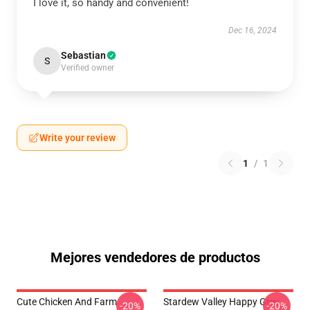
I love it, so handy and convenient!
Dec 16, 2024
Sebastian
S
Verified owner
Write your review
1
/
1
Mejores vendedores de productos
Cute Chicken And Farm
Stardew Valley Happy Grey
-20%
-20%