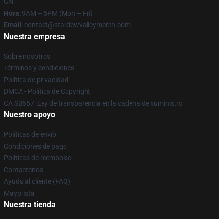
CN
Hora
: 9AM – 5PM (Mon – Fri)
Email
: contact@stardewvalleymerch.com
Nuestra empresa
Sobre nosotros
Términos y condiciones
Política de privacidad
DMCA - Política de Copyright
CA SB657: Ley de transparencia en la cadena de suministro
Nuestro apoyo
Políticas de envío
Condiciones de pago
Políticas de reembolso
Contáctenos
Ayuda al cliente (FAQ)
Mayorista
Nuestra tienda