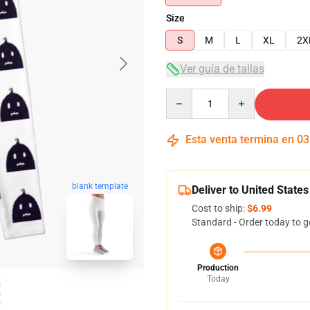
Size
S
M
L
XL
2X
Ver guía de tallas
Quantity
Esta venta termina en
03
blank template
Deliver to United States
Cost to ship:
$6.99
Standard - Order today to g
Production
Today