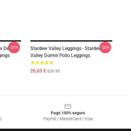
-20%
-20%
ex De
Stardew Valley Leggings - Stardew
gings
Valley Dormir Pollo Leggings
26,63 €
$28.95
Pago 100% seguro
o
PayPal / MasterCard / Visa