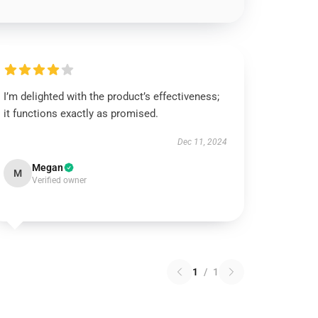
I’m delighted with the product’s effectiveness;
it functions exactly as promised.
Dec 11, 2024
Megan
M
Verified owner
1
/
1