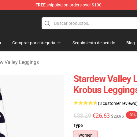
FREE
shipping on orders over $100
ndise Shop
a
Comprar por categoría
Seguimiento de pedido
Blog
w Valley Leggings
Stardew Valley 
Krobus Legging
(3 customer reviews
€33.29
€26.63
-20%
$28.95
Type
Women