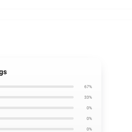
ngs
67%
33%
0%
0%
0%