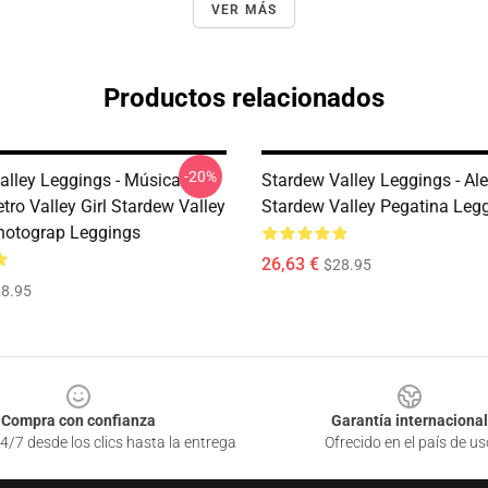
VER MÁS
Productos relacionados
-20%
alley Leggings - Música
Stardew Valley Leggings - Al
tro Valley Girl Stardew Valley
Stardew Valley Pegatina Leg
hotograp Leggings
26,63 €
$28.95
8.95
Compra con confianza
Garantía internacional
4/7 desde los clics hasta la entrega
Ofrecido en el país de us