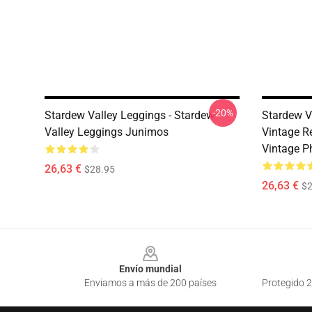
-20%
Stardew Valley Leggings - Stardew
Stardew V
Valley Leggings Junimos
Vintage Re
Vintage P
26,63 €
$28.95
26,63 €
$2
Footer
Envío mundial
Enviamos a más de 200 países
Protegido 2