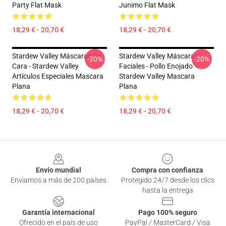
Party Flat Mask
Junimo Flat Mask
18,29 € - 20,70 €
18,29 € - 20,70 €
Stardew Valley Máscaras De
Stardew Valley Máscaras
-20%
-20%
Cara - Stardew Valley
Faciales - Pollo Enojado
Artículos Especiales Mascara
Stardew Valley Mascara
Plana
Plana
18,29 € - 20,70 €
18,29 € - 20,70 €
Footer
Envío mundial
Compra con confianza
Enviamos a más de 200 países
Protegido 24/7 desde los clics
hasta la entrega
Garantía internacional
Pago 100% seguro
Ofrecido en el país de uso
PayPal / MasterCard / Visa