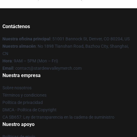
Contáctenos
Nuestra oficina principal
: 51001 Bannock St, Denver, CO 80204, US
Nuestro almacén
: No 1898 Tianshan Road, Bazhou City, Shanghai,
CN
Hora
: 9AM – 5PM (Mon – Fri)
Email
: contact@stardewvalleymerch.com
Nuestra empresa
Sobre nosotros
Términos y condiciones
Política de privacidad
DMCA - Política de Copyright
CA SB657: Ley de transparencia en la cadena de suministro
Nuestro apoyo
Políticas de envío