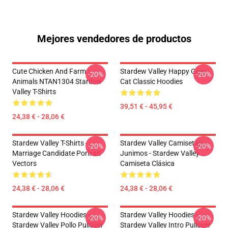
Mejores vendedores de productos
Cute Chicken And Farm
Stardew Valley Happy Grey
-20%
-20%
Animals NTAN1304 Stardew
Cat Classic Hoodies
Valley T-Shirts
39,51 € - 45,95 €
24,38 € - 28,06 €
Stardew Valley T-Shirts -
Stardew Valley Camisetas -
-20%
-20%
Marriage Candidate Portrait
Junimos - Stardew Valley
Vectors
Camiseta Clásica
24,38 € - 28,06 €
24,38 € - 28,06 €
Stardew Valley Hoodies -
Stardew Valley Hoodies -
-20%
-20%
Stardew Valley Pollo Pullover
Stardew Valley Intro Pullover