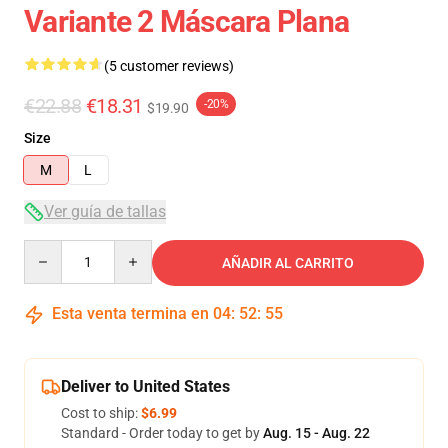
Variante 2 Máscara Plana
(5 customer reviews)
€22.88
€18.31
-20%
$19.90
Size
M
L
Ver guía de tallas
Quantity
AÑADIR AL CARRITO
Esta venta termina en
04
:
52
:
54
Deliver to United States
Cost to ship:
$6.99
Standard - Order today to get by
Aug. 15 - Aug. 22